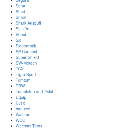
Segura
Sena
Shad
Shark
Shark Auspuff
Shin Yo
Shoei
Sidi
Siebenrock
SP Connect
Super Shield
SW-Motech
TCX
Tigra Sport
Tomtom
TRW
Tumbleton and Twist
Uquip
Uvex
Vanucci
Walther
WCC
Wechsel Tents