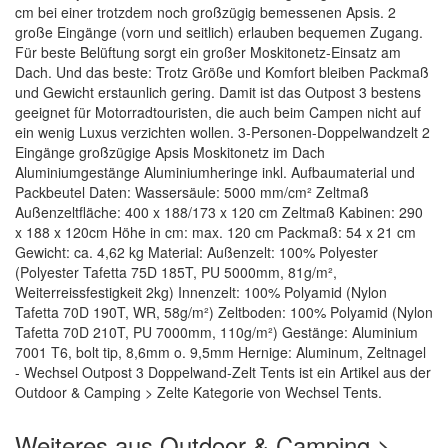
cm bei einer trotzdem noch großzügig bemessenen Apsis. 2
große Eingänge (vorn und seitlich) erlauben bequemen Zugang.
Für beste Belüftung sorgt ein großer Moskitonetz-Einsatz am
Dach. Und das beste: Trotz Größe und Komfort bleiben Packmaß
und Gewicht erstaunlich gering. Damit ist das Outpost 3 bestens
geeignet für Motorradtouristen, die auch beim Campen nicht auf
ein wenig Luxus verzichten wollen. 3-Personen-Doppelwandzelt 2
Eingänge großzügige Apsis Moskitonetz im Dach
Aluminiumgestänge Aluminiumheringe inkl. Aufbaumaterial und
Packbeutel Daten: Wassersäule: 5000 mm/cm² Zeltmaß
Außenzeltfläche: 400 x 188/173 x 120 cm Zeltmaß Kabinen: 290
x 188 x 120cm Höhe in cm: max. 120 cm Packmaß: 54 x 21 cm
Gewicht: ca. 4,62 kg Material: Außenzelt: 100% Polyester
(Polyester Tafetta 75D 185T, PU 5000mm, 81g/m²,
Weiterreissfestigkeit 2kg) Innenzelt: 100% Polyamid (Nylon
Tafetta 70D 190T, WR, 58g/m²) Zeltboden: 100% Polyamid (Nylon
Tafetta 70D 210T, PU 7000mm, 110g/m²) Gestänge: Aluminium
7001 T6, bolt tip, 8,6mm o. 9,5mm Hernige: Aluminum, Zeltnagel
- Wechsel Outpost 3 Doppelwand-Zelt Tents ist ein Artikel aus der
Outdoor & Camping > Zelte Kategorie von Wechsel Tents.
Weiteres aus Outdoor & Camping >