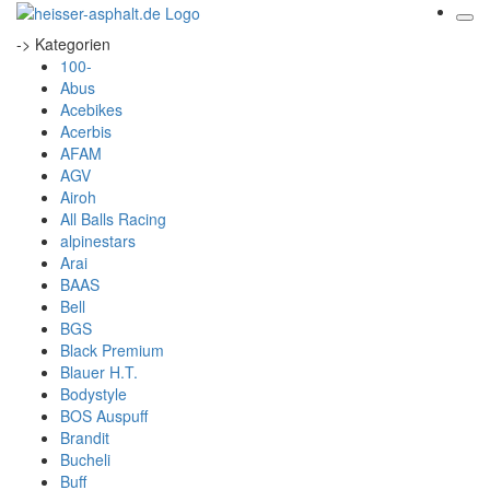
-> Kategorien
100-
Abus
Acebikes
Acerbis
AFAM
AGV
Airoh
All Balls Racing
alpinestars
Arai
BAAS
Bell
BGS
Black Premium
Blauer H.T.
Bodystyle
BOS Auspuff
Brandit
Bucheli
Buff