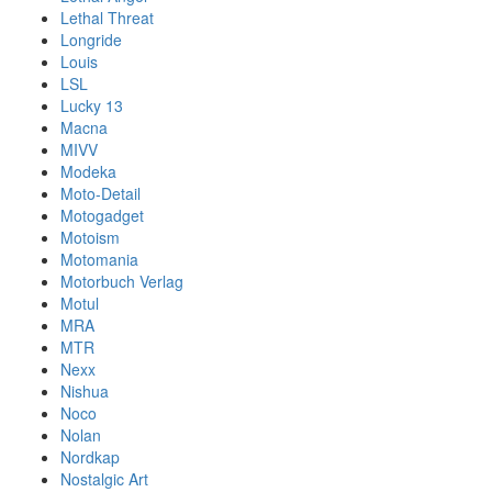
Lethal Threat
Longride
Louis
LSL
Lucky 13
Macna
MIVV
Modeka
Moto-Detail
Motogadget
Motoism
Motomania
Motorbuch Verlag
Motul
MRA
MTR
Nexx
Nishua
Noco
Nolan
Nordkap
Nostalgic Art