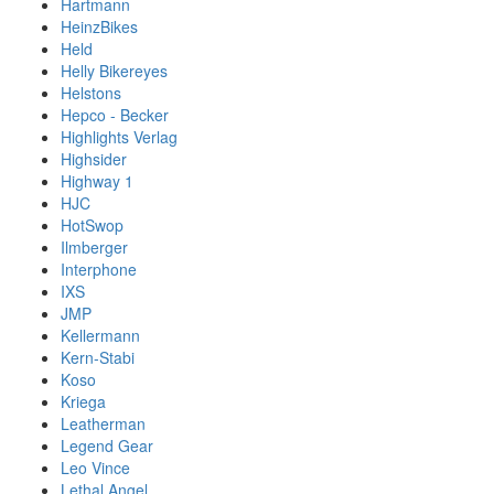
Hartmann
HeinzBikes
Held
Helly Bikereyes
Helstons
Hepco - Becker
Highlights Verlag
Highsider
Highway 1
HJC
HotSwop
Ilmberger
Interphone
IXS
JMP
Kellermann
Kern-Stabi
Koso
Kriega
Leatherman
Legend Gear
Leo Vince
Lethal Angel