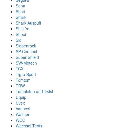
Segura
Sena
Shad
Shark
Shark Auspuff
Shin Yo
Shoei
Sidi
Siebenrock
SP Connect
Super Shield
SW-Motech
TCX
Tigra Sport
Tomtom
TRW
Tumbleton and Twist
Uquip
Uvex
Vanucci
Walther
WCC
Wechsel Tents