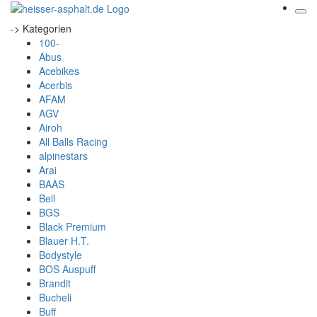
-> Kategorien
100-
Abus
Acebikes
Acerbis
AFAM
AGV
Airoh
All Balls Racing
alpinestars
Arai
BAAS
Bell
BGS
Black Premium
Blauer H.T.
Bodystyle
BOS Auspuff
Brandit
Bucheli
Buff