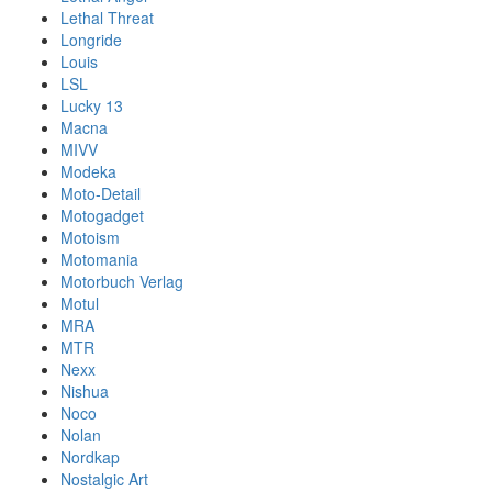
Lethal Threat
Longride
Louis
LSL
Lucky 13
Macna
MIVV
Modeka
Moto-Detail
Motogadget
Motoism
Motomania
Motorbuch Verlag
Motul
MRA
MTR
Nexx
Nishua
Noco
Nolan
Nordkap
Nostalgic Art