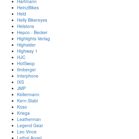
Hartmann
HeinzBikes
Held
Helly Bikereyes
Helstons
Hepco - Becker
Highlights Verlag
Highsider
Highway 1
HJC
HotSwop
Ilmberger
Interphone
IXS
JMP
Kellermann
Kern-Stabi
Koso
Kriega
Leatherman
Legend Gear
Leo Vince
Lethal Angel