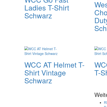
Wes
Ladies T-Shirt
Cho
Schwarz
Dut
Sch
WCC AT Helmet T-
WCC
Shirt Vintage
T-S
Schwarz
Weit
R