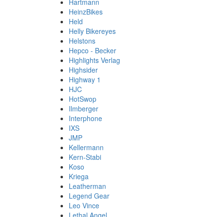
Hartmann
HeinzBikes
Held
Helly Bikereyes
Helstons
Hepco - Becker
Highlights Verlag
Highsider
Highway 1
HJC
HotSwop
Ilmberger
Interphone
IXS
JMP
Kellermann
Kern-Stabi
Koso
Kriega
Leatherman
Legend Gear
Leo Vince
Lethal Angel