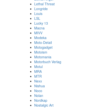
Lethal Threat
Longride
Louis
LSL
Lucky 13
Macna
MIVV
Modeka
Moto-Detail
Motogadget
Motoism
Motomania
Motorbuch Verlag
Motul
MRA
MTR
Nexx
Nishua
Noco
Nolan
Nordkap
Nostalgic Art