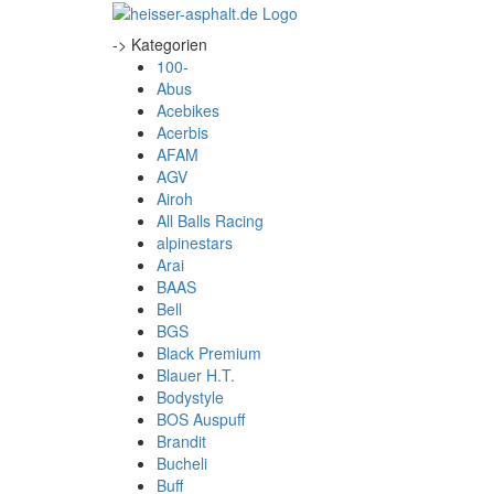
-> Kategorien
100-
Abus
Acebikes
Acerbis
AFAM
AGV
Airoh
All Balls Racing
alpinestars
Arai
BAAS
Bell
BGS
Black Premium
Blauer H.T.
Bodystyle
BOS Auspuff
Brandit
Bucheli
Buff