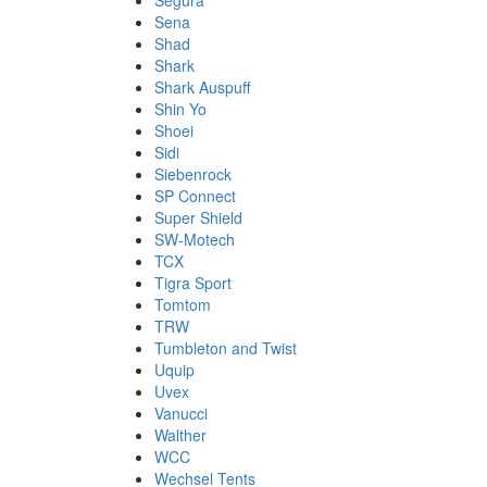
Segura
Sena
Shad
Shark
Shark Auspuff
Shin Yo
Shoei
Sidi
Siebenrock
SP Connect
Super Shield
SW-Motech
TCX
Tigra Sport
Tomtom
TRW
Tumbleton and Twist
Uquip
Uvex
Vanucci
Walther
WCC
Wechsel Tents