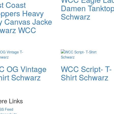
t Coast
Damen Tankto
ppers Heavy
Schwarz
y Canvas Jacke
warz WCC
 OG Vintage
WCC Script- T-
hirt Schwarz
Shirt Schwarz
ere Links
SS Feed