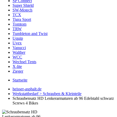
SP Connect
Super Shield
SW-Motech
TCX
Tigra Sport
Tomtom
TRW
Tumbleton and Twist
Uquip
Uvex
Vanucci
Walther
WCC
Wechsel Tents
X-lite
Zieger
Startseite
heisser-asphalt.de
Werkstattbedarf > Schrauben & Kleinteile
Schraubensatz HD Lenkerarmaturen ab 96 Edelstahl schwarz
Screws 4 Bikes