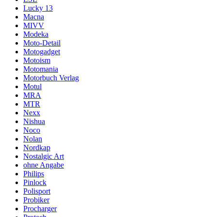
Lucky 13
Macna
MIVV
Modeka
Moto-Detail
Motogadget
Motoism
Motomania
Motorbuch Verlag
Motul
MRA
MTR
Nexx
Nishua
Noco
Nolan
Nordkap
Nostalgic Art
ohne Angabe
Philips
Pinlock
Polisport
Probiker
Procharger