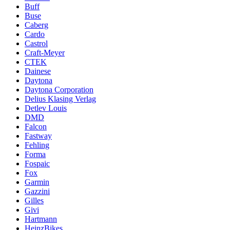
Buff
Buse
Caberg
Cardo
Castrol
Craft-Meyer
CTEK
Dainese
Daytona
Daytona Corporation
Delius Klasing Verlag
Detlev Louis
DMD
Falcon
Fastway
Fehling
Forma
Fospaic
Fox
Garmin
Gazzini
Gilles
Givi
Hartmann
HeinzBikes