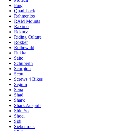
Protech
Puig
Quad Lock
Rahmenlos
RAM Mounts
Raximo
Rekurv
Riding Culture
Rokker
Rothewald
Rukka
Saito
Schuberth
Scorpion
Scott
Screws 4 Bikes
Segura
Sena
Shad
Shark
Shark Auspuff
Shin Yo
Shoei
Sidi
Siebenrock