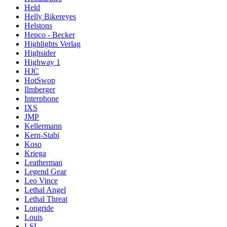
Held
Helly Bikereyes
Helstons
Hepco - Becker
Highlights Verlag
Highsider
Highway 1
HJC
HotSwop
Ilmberger
Interphone
IXS
JMP
Kellermann
Kern-Stabi
Koso
Kriega
Leatherman
Legend Gear
Leo Vince
Lethal Angel
Lethal Threat
Longride
Louis
LSL