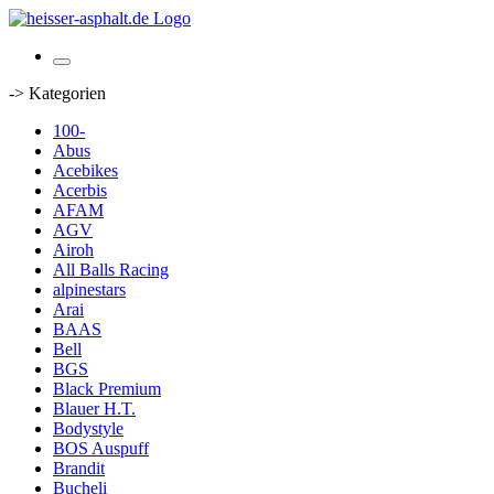
-> Kategorien
100-
Abus
Acebikes
Acerbis
AFAM
AGV
Airoh
All Balls Racing
alpinestars
Arai
BAAS
Bell
BGS
Black Premium
Blauer H.T.
Bodystyle
BOS Auspuff
Brandit
Bucheli