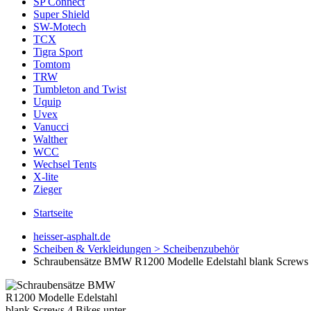
SP Connect
Super Shield
SW-Motech
TCX
Tigra Sport
Tomtom
TRW
Tumbleton and Twist
Uquip
Uvex
Vanucci
Walther
WCC
Wechsel Tents
X-lite
Zieger
Startseite
heisser-asphalt.de
Scheiben & Verkleidungen > Scheibenzubehör
Schraubensätze BMW R1200 Modelle Edelstahl blank Screws 