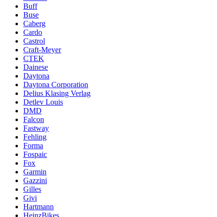
Buff
Buse
Caberg
Cardo
Castrol
Craft-Meyer
CTEK
Dainese
Daytona
Daytona Corporation
Delius Klasing Verlag
Detlev Louis
DMD
Falcon
Fastway
Fehling
Forma
Fospaic
Fox
Garmin
Gazzini
Gilles
Givi
Hartmann
HeinzBikes