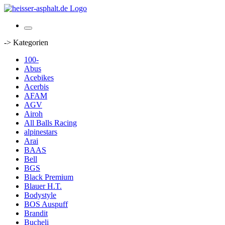
-> Kategorien
100-
Abus
Acebikes
Acerbis
AFAM
AGV
Airoh
All Balls Racing
alpinestars
Arai
BAAS
Bell
BGS
Black Premium
Blauer H.T.
Bodystyle
BOS Auspuff
Brandit
Bucheli