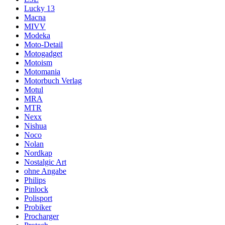
Lucky 13
Macna
MIVV
Modeka
Moto-Detail
Motogadget
Motoism
Motomania
Motorbuch Verlag
Motul
MRA
MTR
Nexx
Nishua
Noco
Nolan
Nordkap
Nostalgic Art
ohne Angabe
Philips
Pinlock
Polisport
Probiker
Procharger