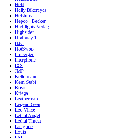
Held
Helly Bikereyes
Helstons
Hepco - Becker
Highlights Verlag
Highsider
Highway 1
HJC
HotSwop
Ilmberger
Interphone
IXS
JMP
Kellermann
Kern-Stabi
Koso
Kriega
Leatherman
Legend Gear
Leo Vince
Lethal Angel
Lethal Threat
Longride
Louis
LSL