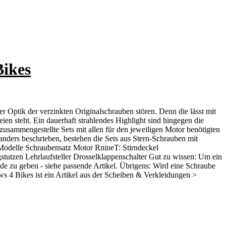
Bikes
r Optik der verzinkten Originalschrauben stören. Denn die lässt mit
ien steht. Ein dauerhaft strahlendes Highlight sind hingegen die
sammengestellte Sets mit allen für den jeweiligen Motor benötigten
nders beschrieben, bestehen die Sets aus Stern-Schrauben mit
 Modelle Schraubensatz Motor RnineT: Stirndeckel
tutzen Lehrlaufsteller Drosselklappenschalter Gut zu wissen: Um ein
e zu geben - siehe passende Artikel. Übrigens: Wird eine Schraube
4 Bikes ist ein Artikel aus der Scheiben & Verkleidungen >