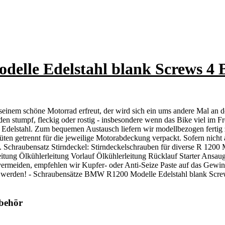
lle Edelstahl blank Screws 4 
einem schöne Motorrad erfreut, der wird sich ein ums andere Mal an de
en stumpf, fleckig oder rostig - insbesondere wenn das Bike viel im Fre
delstahl. Zum bequemen Austausch liefern wir modellbezogen fertig zu
n getrennt für die jeweilige Motorabdeckung verpackt. Sofern nicht a
 Schraubensatz Stirndeckel: Stirndeckelschrauben für diverse R 1200
ung Ölkühlerleitung Vorlauf Ölkühlerleitung Rücklauf Starter Ansaugs
vermeiden, empfehlen wir Kupfer- oder Anti-Seize Paste auf das Gewind
 werden! - Schraubensätze BMW R1200 Modelle Edelstahl blank Screws 
ubehör