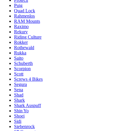
Protech
Puig
Quad Lock
Rahmenlos
RAM Mounts
Raximo
Rekurv
Riding Culture
Rokker
Rothewald
Rukka
Saito
Schuberth
Scorpion
Scott
Screws 4 Bikes
Segura
Sena
Shad
Shark
Shark Auspuff
Shin Yo
Shoei
Sidi
Siebenrock