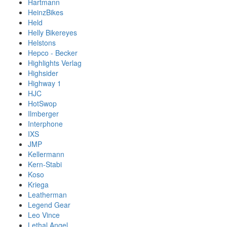
Hartmann
HeinzBikes
Held
Helly Bikereyes
Helstons
Hepco - Becker
Highlights Verlag
Highsider
Highway 1
HJC
HotSwop
Ilmberger
Interphone
IXS
JMP
Kellermann
Kern-Stabi
Koso
Kriega
Leatherman
Legend Gear
Leo Vince
Lethal Angel