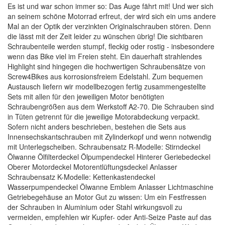
Es ist und war schon immer so: Das Auge fährt mit! Und wer sich
an seinem schöne Motorrad erfreut, der wird sich ein ums andere
Mal an der Optik der verzinkten Originalschrauben stören. Denn
die lässt mit der Zeit leider zu wünschen übrig! Die sichtbaren
Schraubenteile werden stumpf, fleckig oder rostig - insbesondere
wenn das Bike viel im Freien steht. Ein dauerhaft strahlendes
Highlight sind hingegen die hochwertigen Schraubensätze von
Screw4Bikes aus korrosionsfreiem Edelstahl. Zum bequemen
Austausch liefern wir modellbezogen fertig zusammengestellte
Sets mit allen für den jeweiligen Motor benötigten
Schraubengrößen aus dem Werkstoff A2-70. Die Schrauben sind
in Tüten getrennt für die jeweilige Motorabdeckung verpackt.
Sofern nicht anders beschrieben, bestehen die Sets aus
Innensechskantschrauben mit Zylinderkopf und wenn notwendig
mit Unterlegscheiben. Schraubensatz R-Modelle: Stirndeckel
Ölwanne Ölfilterdeckel Ölpumpendeckel Hinterer Geriebedeckel
Oberer Motordeckel Motorentlüftungsdeckel Anlasser
Schraubensatz K-Modelle: Kettenkastendeckel
Wasserpumpendeckel Ölwanne Emblem Anlasser Lichtmaschine
Getriebegehäuse an Motor Gut zu wissen: Um ein Festfressen
der Schrauben in Aluminium oder Stahl wirkungsvoll zu
vermeiden, empfehlen wir Kupfer- oder Anti-Seize Paste auf das