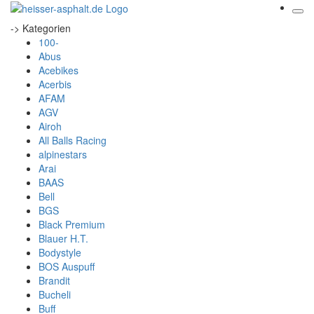
-> Kategorien
100-
Abus
Acebikes
Acerbis
AFAM
AGV
Airoh
All Balls Racing
alpinestars
Arai
BAAS
Bell
BGS
Black Premium
Blauer H.T.
Bodystyle
BOS Auspuff
Brandit
Bucheli
Buff