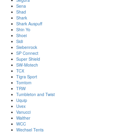
Segura
Sena
Shad
Shark
Shark Auspuff
Shin Yo
Shoei
Sidi
Siebenrock
SP Connect
Super Shield
SW-Motech
TCX
Tigra Sport
Tomtom
TRW
Tumbleton and Twist
Uquip
Uvex
Vanucci
Walther
WCC
Wechsel Tents