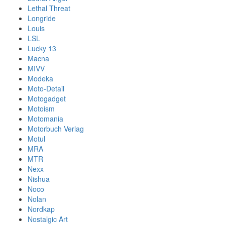
Lethal Threat
Longride
Louis
LSL
Lucky 13
Macna
MIVV
Modeka
Moto-Detail
Motogadget
Motoism
Motomania
Motorbuch Verlag
Motul
MRA
MTR
Nexx
Nishua
Noco
Nolan
Nordkap
Nostalgic Art