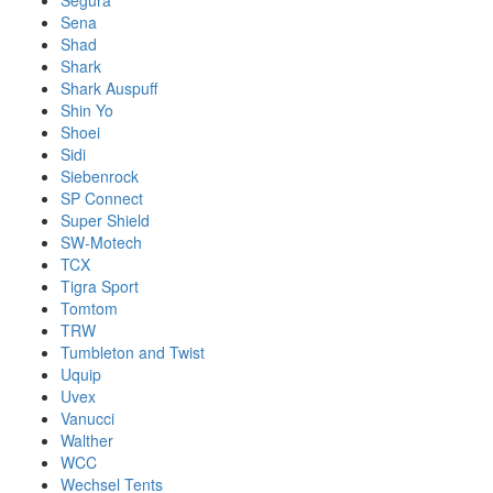
Segura
Sena
Shad
Shark
Shark Auspuff
Shin Yo
Shoei
Sidi
Siebenrock
SP Connect
Super Shield
SW-Motech
TCX
Tigra Sport
Tomtom
TRW
Tumbleton and Twist
Uquip
Uvex
Vanucci
Walther
WCC
Wechsel Tents