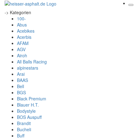
-> Kategorien
100-
Abus
Acebikes
Acerbis
AFAM
AGV
Airoh
All Balls Racing
alpinestars
Arai
BAAS
Bell
BGS
Black Premium
Blauer H.T.
Bodystyle
BOS Auspuff
Brandit
Bucheli
Buff