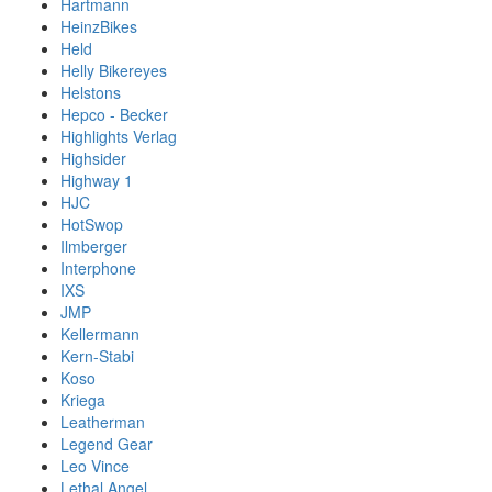
Hartmann
HeinzBikes
Held
Helly Bikereyes
Helstons
Hepco - Becker
Highlights Verlag
Highsider
Highway 1
HJC
HotSwop
Ilmberger
Interphone
IXS
JMP
Kellermann
Kern-Stabi
Koso
Kriega
Leatherman
Legend Gear
Leo Vince
Lethal Angel