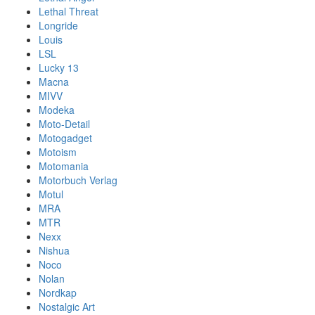
Lethal Threat
Longride
Louis
LSL
Lucky 13
Macna
MIVV
Modeka
Moto-Detail
Motogadget
Motoism
Motomania
Motorbuch Verlag
Motul
MRA
MTR
Nexx
Nishua
Noco
Nolan
Nordkap
Nostalgic Art