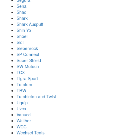
Segura
Sena
Shad
Shark
Shark Auspuff
Shin Yo
Shoei
Sidi
Siebenrock
SP Connect
Super Shield
SW-Motech
TCX
Tigra Sport
Tomtom
TRW
Tumbleton and Twist
Uquip
Uvex
Vanucci
Walther
WCC
Wechsel Tents