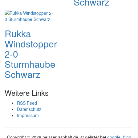
Schwarz
Rukka
Windstopper
2-0
Sturmhaube
Schwarz
Weitere Links
RSS Feed
Datenschutz
Impressum
Copyright ©
2026 heisser-asphalt.de ist gelistet bei
google
,
bing