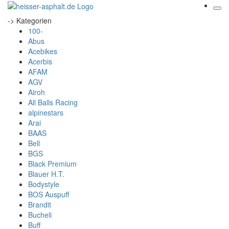
-> Kategorien
100-
Abus
Acebikes
Acerbis
AFAM
AGV
Airoh
All Balls Racing
alpinestars
Arai
BAAS
Bell
BGS
Black Premium
Blauer H.T.
Bodystyle
BOS Auspuff
Brandit
Bucheli
Buff