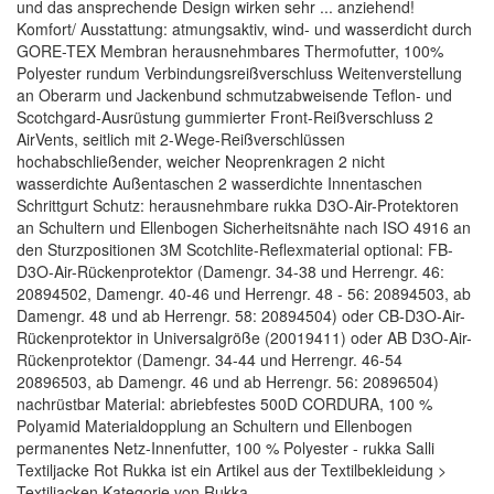
und das ansprechende Design wirken sehr ... anziehend!
Komfort/ Ausstattung: atmungsaktiv, wind- und wasserdicht durch
GORE-TEX Membran herausnehmbares Thermofutter, 100%
Polyester rundum Verbindungsreißverschluss Weitenverstellung
an Oberarm und Jackenbund schmutzabweisende Teflon- und
Scotchgard-Ausrüstung gummierter Front-Reißverschluss 2
AirVents, seitlich mit 2-Wege-Reißverschlüssen
hochabschließender, weicher Neoprenkragen 2 nicht
wasserdichte Außentaschen 2 wasserdichte Innentaschen
Schrittgurt Schutz: herausnehmbare rukka D3O-Air-Protektoren
an Schultern und Ellenbogen Sicherheitsnähte nach ISO 4916 an
den Sturzpositionen 3M Scotchlite-Reflexmaterial optional: FB-
D3O-Air-Rückenprotektor (Damengr. 34-38 und Herrengr. 46:
20894502, Damengr. 40-46 und Herrengr. 48 - 56: 20894503, ab
Damengr. 48 und ab Herrengr. 58: 20894504) oder CB-D3O-Air-
Rückenprotektor in Universalgröße (20019411) oder AB D3O-Air-
Rückenprotektor (Damengr. 34-44 und Herrengr. 46-54
20896503, ab Damengr. 46 und ab Herrengr. 56: 20896504)
nachrüstbar Material: abriebfestes 500D CORDURA, 100 %
Polyamid Materialdopplung an Schultern und Ellenbogen
permanentes Netz-Innenfutter, 100 % Polyester - rukka Salli
Textiljacke Rot Rukka ist ein Artikel aus der Textilbekleidung >
Textiljacken Kategorie von Rukka.