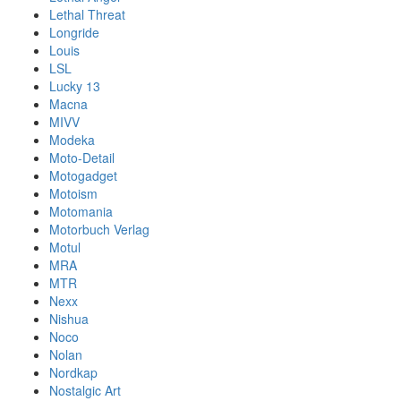
Lethal Threat
Longride
Louis
LSL
Lucky 13
Macna
MIVV
Modeka
Moto-Detail
Motogadget
Motoism
Motomania
Motorbuch Verlag
Motul
MRA
MTR
Nexx
Nishua
Noco
Nolan
Nordkap
Nostalgic Art