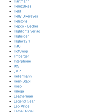
Hartmann
HeinzBikes
Held
Helly Bikereyes
Helstons
Hepco - Becker
Highlights Verlag
Highsider
Highway 1
HJC
HotSwop
Ilmberger
Interphone
IXS
JMP
Kellermann
Kern-Stabi
Koso
Kriega
Leatherman
Legend Gear
Leo Vince
Lethal Angel