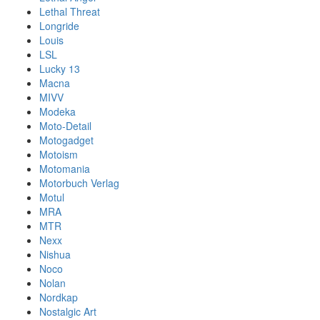
Lethal Threat
Longride
Louis
LSL
Lucky 13
Macna
MIVV
Modeka
Moto-Detail
Motogadget
Motoism
Motomania
Motorbuch Verlag
Motul
MRA
MTR
Nexx
Nishua
Noco
Nolan
Nordkap
Nostalgic Art