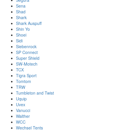
Segura
Sena
Shad
Shark
Shark Auspuff
Shin Yo
Shoei
Sidi
Siebenrock
SP Connect
Super Shield
SW-Motech
TCX
Tigra Sport
Tomtom
TRW
Tumbleton and Twist
Uquip
Uvex
Vanucci
Walther
WCC
Wechsel Tents