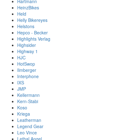
Hartmann
HeinzBikes
Held
Helly Bikereyes
Helstons
Hepco - Becker
Highlights Verlag
Highsider
Highway 1
HJC
HotSwop
Ilmberger
Interphone
IXS
JMP
Kellermann
Kern-Stabi
Koso
Kriega
Leatherman
Legend Gear
Leo Vince
Lethal Angel