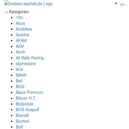
-> Kategorien
100-
Abus
Acebikes
Acerbis
AFAM
AGV
Airoh
All Balls Racing
alpinestars
Arai
BAAS
Bell
BGS
Black Premium
Blauer H.T.
Bodystyle
BOS Auspuff
Brandit
Bucheli
Buff