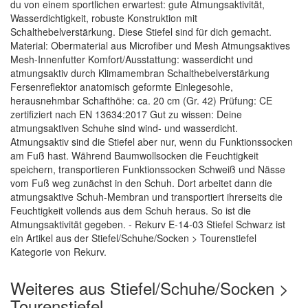
du von einem sportlichen erwartest: gute Atmungsaktivität,
Wasserdichtigkeit, robuste Konstruktion mit
Schalthebelverstärkung. Diese Stiefel sind für dich gemacht.
Material: Obermaterial aus Microfiber und Mesh Atmungsaktives
Mesh-Innenfutter Komfort/Ausstattung: wasserdicht und
atmungsaktiv durch Klimamembran Schalthebelverstärkung
Fersenreflektor anatomisch geformte Einlegesohle,
herausnehmbar Schafthöhe: ca. 20 cm (Gr. 42) Prüfung: CE
zertifiziert nach EN 13634:2017 Gut zu wissen: Deine
atmungsaktiven Schuhe sind wind- und wasserdicht.
Atmungsaktiv sind die Stiefel aber nur, wenn du Funktionssocken
am Fuß hast. Während Baumwollsocken die Feuchtigkeit
speichern, transportieren Funktionssocken Schweiß und Nässe
vom Fuß weg zunächst in den Schuh. Dort arbeitet dann die
atmungsaktive Schuh-Membran und transportiert ihrerseits die
Feuchtigkeit vollends aus dem Schuh heraus. So ist die
Atmungsaktivität gegeben. - Rekurv E-14-03 Stiefel Schwarz ist
ein Artikel aus der Stiefel/Schuhe/Socken > Tourenstiefel
Kategorie von Rekurv.
Weiteres aus Stiefel/Schuhe/Socken >
Tourenstiefel