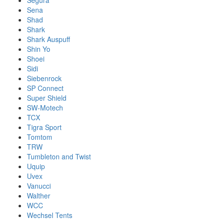
Segura
Sena
Shad
Shark
Shark Auspuff
Shin Yo
Shoei
Sidi
Siebenrock
SP Connect
Super Shield
SW-Motech
TCX
Tigra Sport
Tomtom
TRW
Tumbleton and Twist
Uquip
Uvex
Vanucci
Walther
WCC
Wechsel Tents