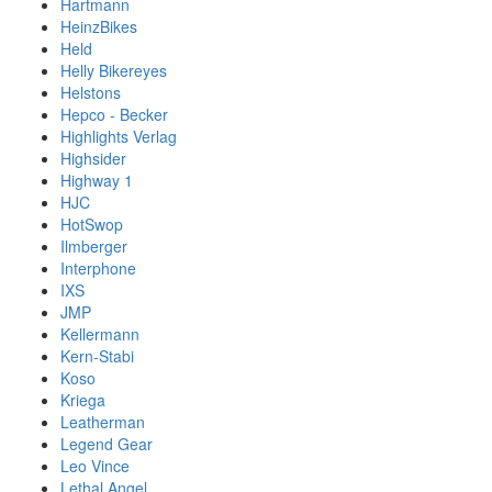
Hartmann
HeinzBikes
Held
Helly Bikereyes
Helstons
Hepco - Becker
Highlights Verlag
Highsider
Highway 1
HJC
HotSwop
Ilmberger
Interphone
IXS
JMP
Kellermann
Kern-Stabi
Koso
Kriega
Leatherman
Legend Gear
Leo Vince
Lethal Angel