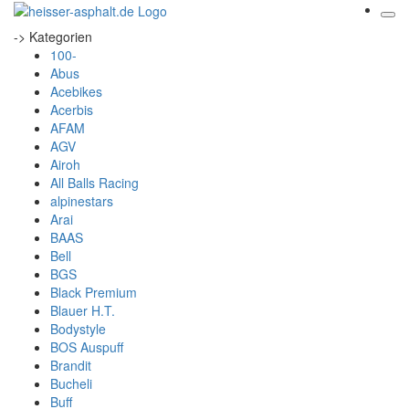
-> Kategorien
100-
Abus
Acebikes
Acerbis
AFAM
AGV
Airoh
All Balls Racing
alpinestars
Arai
BAAS
Bell
BGS
Black Premium
Blauer H.T.
Bodystyle
BOS Auspuff
Brandit
Bucheli
Buff