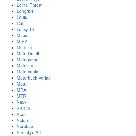
Lethal Threat
Longride
Louis
LSL
Lucky 13
Macna
MIVV
Modeka
Moto-Detail
Motogadget
Motoism
Motomania
Motorbuch Verlag
Motul
MRA
MTR
Nexx
Nishua
Noco
Nolan
Nordkap
Nostalgic Art