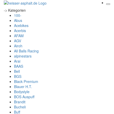
-> Kategorien
100-
Abus
Acebikes
Acerbis
AFAM
AGV
Airoh
All Balls Racing
alpinestars
Arai
BAAS
Bell
BGS
Black Premium
Blauer H.T.
Bodystyle
BOS Auspuff
Brandit
Bucheli
Buff