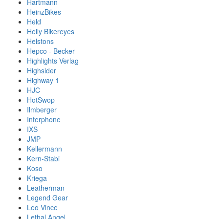
Hartmann
HeinzBikes
Held
Helly Bikereyes
Helstons
Hepco - Becker
Highlights Verlag
Highsider
Highway 1
HJC
HotSwop
Ilmberger
Interphone
IXS
JMP
Kellermann
Kern-Stabi
Koso
Kriega
Leatherman
Legend Gear
Leo Vince
Lethal Angel