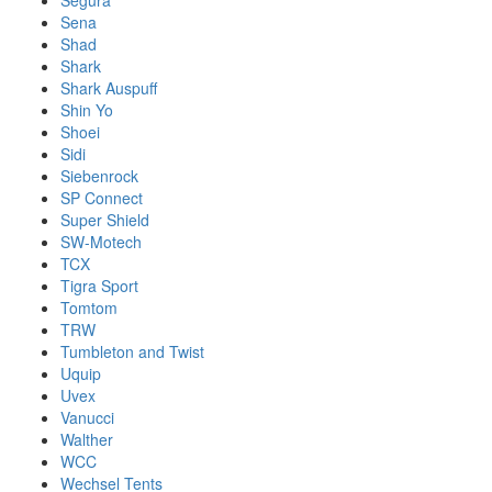
Segura
Sena
Shad
Shark
Shark Auspuff
Shin Yo
Shoei
Sidi
Siebenrock
SP Connect
Super Shield
SW-Motech
TCX
Tigra Sport
Tomtom
TRW
Tumbleton and Twist
Uquip
Uvex
Vanucci
Walther
WCC
Wechsel Tents