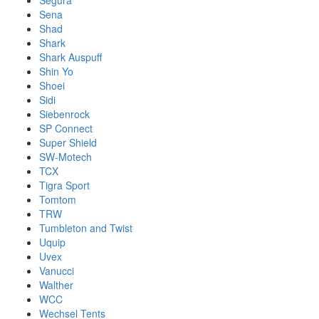
Segura
Sena
Shad
Shark
Shark Auspuff
Shin Yo
Shoei
Sidi
Siebenrock
SP Connect
Super Shield
SW-Motech
TCX
Tigra Sport
Tomtom
TRW
Tumbleton and Twist
Uquip
Uvex
Vanucci
Walther
WCC
Wechsel Tents