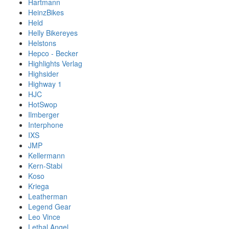
Hartmann
HeinzBikes
Held
Helly Bikereyes
Helstons
Hepco - Becker
Highlights Verlag
Highsider
Highway 1
HJC
HotSwop
Ilmberger
Interphone
IXS
JMP
Kellermann
Kern-Stabi
Koso
Kriega
Leatherman
Legend Gear
Leo Vince
Lethal Angel