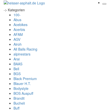
-> Kategorien
100-
Abus
Acebikes
Acerbis
AFAM
AGV
Airoh
All Balls Racing
alpinestars
Arai
BAAS
Bell
BGS
Black Premium
Blauer H.T.
Bodystyle
BOS Auspuff
Brandit
Bucheli
Buff