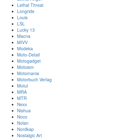
Lethal Threat
Longride
Louis
LSL
Lucky 13
Macna
MIVV
Modeka
Moto-Detail
Motogadget
Motoism
Motomania
Motorbuch Verlag
Motul
MRA
MTR
Nexx
Nishua
Noco
Nolan
Nordkap
Nostalgic Art