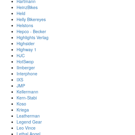
Hartmann
HeinzBikes
Held
Helly Bikereyes
Helstons
Hepco - Becker
Highlights Verlag
Highsider
Highway 1
HJC
HotSwop
Ilmberger
Interphone
IXS
JMP
Kellermann
Kern-Stabi
Koso
Kriega
Leatherman
Legend Gear
Leo Vince
Lethal Angel