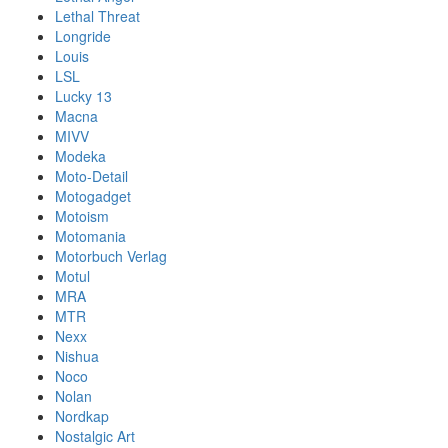
Lethal Threat
Longride
Louis
LSL
Lucky 13
Macna
MIVV
Modeka
Moto-Detail
Motogadget
Motoism
Motomania
Motorbuch Verlag
Motul
MRA
MTR
Nexx
Nishua
Noco
Nolan
Nordkap
Nostalgic Art