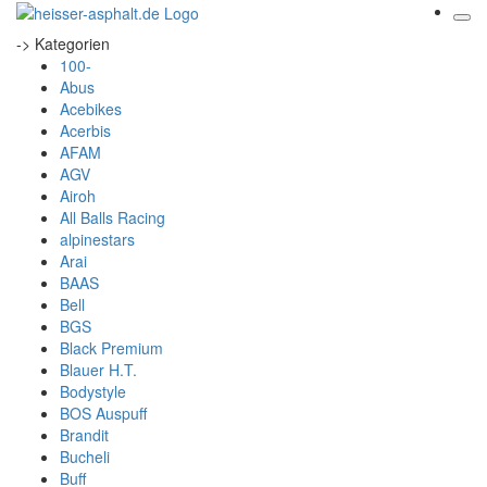
-> Kategorien
100-
Abus
Acebikes
Acerbis
AFAM
AGV
Airoh
All Balls Racing
alpinestars
Arai
BAAS
Bell
BGS
Black Premium
Blauer H.T.
Bodystyle
BOS Auspuff
Brandit
Bucheli
Buff