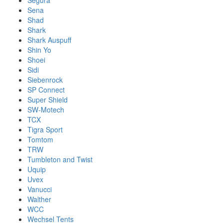
Segura
Sena
Shad
Shark
Shark Auspuff
Shin Yo
Shoei
Sidi
Siebenrock
SP Connect
Super Shield
SW-Motech
TCX
Tigra Sport
Tomtom
TRW
Tumbleton and Twist
Uquip
Uvex
Vanucci
Walther
WCC
Wechsel Tents