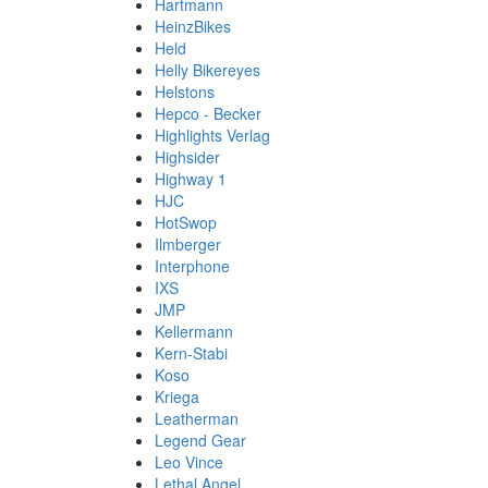
Hartmann
HeinzBikes
Held
Helly Bikereyes
Helstons
Hepco - Becker
Highlights Verlag
Highsider
Highway 1
HJC
HotSwop
Ilmberger
Interphone
IXS
JMP
Kellermann
Kern-Stabi
Koso
Kriega
Leatherman
Legend Gear
Leo Vince
Lethal Angel