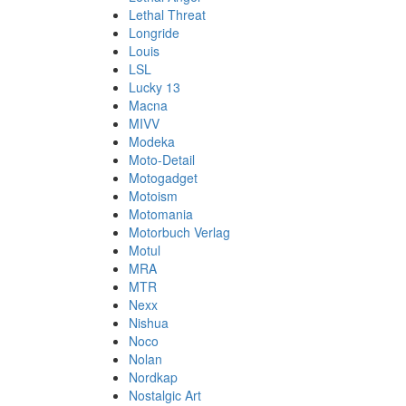
Lethal Threat
Longride
Louis
LSL
Lucky 13
Macna
MIVV
Modeka
Moto-Detail
Motogadget
Motoism
Motomania
Motorbuch Verlag
Motul
MRA
MTR
Nexx
Nishua
Noco
Nolan
Nordkap
Nostalgic Art