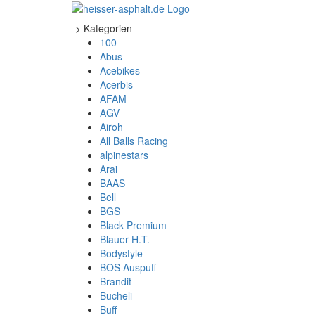
-> Kategorien
100-
Abus
Acebikes
Acerbis
AFAM
AGV
Airoh
All Balls Racing
alpinestars
Arai
BAAS
Bell
BGS
Black Premium
Blauer H.T.
Bodystyle
BOS Auspuff
Brandit
Bucheli
Buff