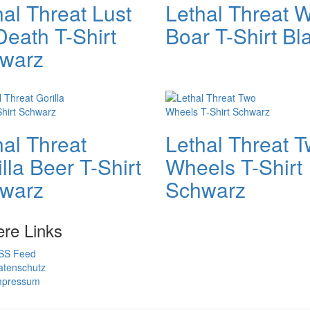
hal Threat Lust
Lethal Threat W
Death T-Shirt
Boar T-Shirt Bl
warz
hal Threat
Lethal Threat 
lla Beer T-Shirt
Wheels T-Shirt
warz
Schwarz
ere Links
SS Feed
atenschutz
mpressum