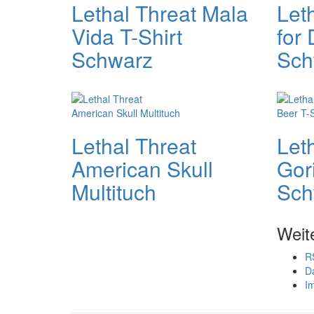
Lethal Threat Mala
Let
Vida T-Shirt
for 
Schwarz
Sch
Lethal Threat
Let
American Skull
Gori
Multituch
Sch
Weit
R
D
I