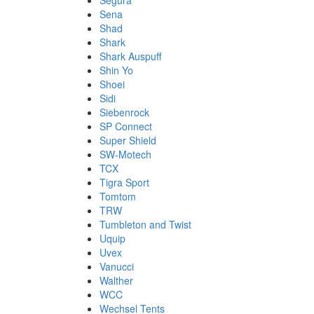
Segura
Sena
Shad
Shark
Shark Auspuff
Shin Yo
Shoei
Sidi
Siebenrock
SP Connect
Super Shield
SW-Motech
TCX
Tigra Sport
Tomtom
TRW
Tumbleton and Twist
Uquip
Uvex
Vanucci
Walther
WCC
Wechsel Tents