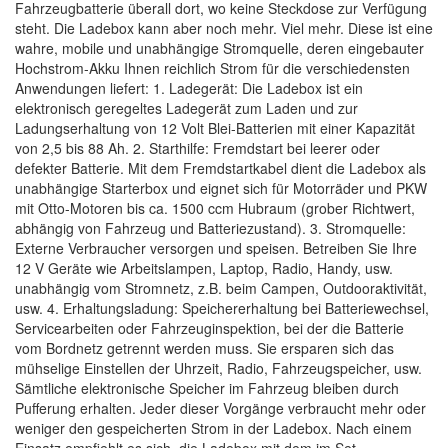
Fahrzeugbatterie überall dort, wo keine Steckdose zur Verfügung
steht. Die Ladebox kann aber noch mehr. Viel mehr. Diese ist eine
wahre, mobile und unabhängige Stromquelle, deren eingebauter
Hochstrom-Akku Ihnen reichlich Strom für die verschiedensten
Anwendungen liefert: 1. Ladegerät: Die Ladebox ist ein
elektronisch geregeltes Ladegerät zum Laden und zur
Ladungserhaltung von 12 Volt Blei-Batterien mit einer Kapazität
von 2,5 bis 88 Ah. 2. Starthilfe: Fremdstart bei leerer oder
defekter Batterie. Mit dem Fremdstartkabel dient die Ladebox als
unabhängige Starterbox und eignet sich für Motorräder und PKW
mit Otto-Motoren bis ca. 1500 ccm Hubraum (grober Richtwert,
abhängig von Fahrzeug und Batteriezustand). 3. Stromquelle:
Externe Verbraucher versorgen und speisen. Betreiben Sie Ihre
12 V Geräte wie Arbeitslampen, Laptop, Radio, Handy, usw.
unabhängig vom Stromnetz, z.B. beim Campen, Outdooraktivität,
usw. 4. Erhaltungsladung: Speichererhaltung bei Batteriewechsel,
Servicearbeiten oder Fahrzeuginspektion, bei der die Batterie
vom Bordnetz getrennt werden muss. Sie ersparen sich das
mühselige Einstellen der Uhrzeit, Radio, Fahrzeugspeicher, usw.
Sämtliche elektronische Speicher im Fahrzeug bleiben durch
Pufferung erhalten. Jeder dieser Vorgänge verbraucht mehr oder
weniger den gespeicherten Strom in der Ladebox. Nach einem