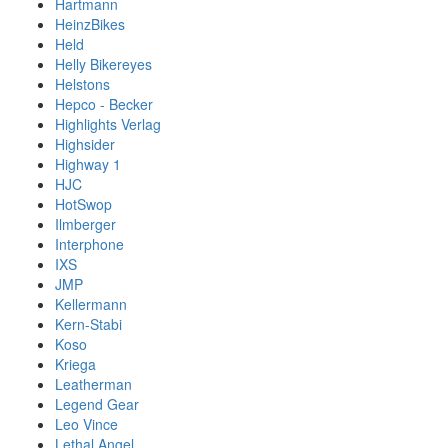
Hartmann
HeinzBikes
Held
Helly Bikereyes
Helstons
Hepco - Becker
Highlights Verlag
Highsider
Highway 1
HJC
HotSwop
Ilmberger
Interphone
IXS
JMP
Kellermann
Kern-Stabi
Koso
Kriega
Leatherman
Legend Gear
Leo Vince
Lethal Angel