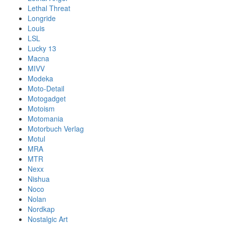
Lethal Threat
Longride
Louis
LSL
Lucky 13
Macna
MIVV
Modeka
Moto-Detail
Motogadget
Motoism
Motomania
Motorbuch Verlag
Motul
MRA
MTR
Nexx
Nishua
Noco
Nolan
Nordkap
Nostalgic Art