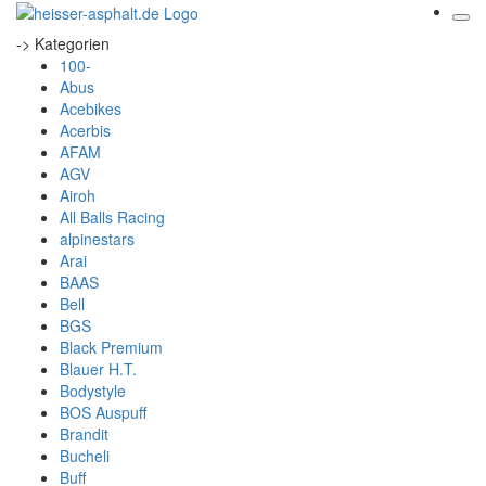
-> Kategorien
100-
Abus
Acebikes
Acerbis
AFAM
AGV
Airoh
All Balls Racing
alpinestars
Arai
BAAS
Bell
BGS
Black Premium
Blauer H.T.
Bodystyle
BOS Auspuff
Brandit
Bucheli
Buff