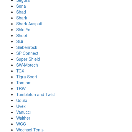
Segura
Sena
Shad
Shark
Shark Auspuff
Shin Yo
Shoei
Sidi
Siebenrock
SP Connect
Super Shield
SW-Motech
TCX
Tigra Sport
Tomtom
TRW
Tumbleton and Twist
Uquip
Uvex
Vanucci
Walther
WCC
Wechsel Tents