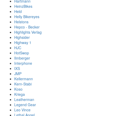
Hartmann
HeinzBikes
Held
Helly Bikereyes
Helstons
Hepco - Becker
Highlights Verlag
Highsider
Highway 1
HJC
HotSwop
Ilmberger
Interphone
IXS
JMP
Kellermann
Kern-Stabi
Koso
Kriega
Leatherman
Legend Gear
Leo Vince
Lethal Angel