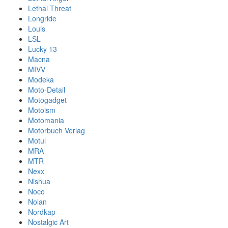
Lethal Threat
Longride
Louis
LSL
Lucky 13
Macna
MIVV
Modeka
Moto-Detail
Motogadget
Motoism
Motomania
Motorbuch Verlag
Motul
MRA
MTR
Nexx
Nishua
Noco
Nolan
Nordkap
Nostalgic Art