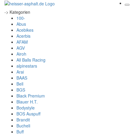
-> Kategorien
100-
Abus
Acebikes
Acerbis
AFAM
AGV
Airoh
All Balls Racing
alpinestars
Arai
BAAS
Bell
BGS
Black Premium
Blauer H.T.
Bodystyle
BOS Auspuff
Brandit
Bucheli
Buff