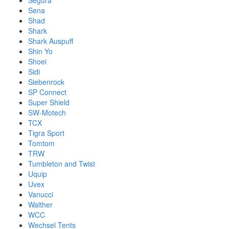
Segura
Sena
Shad
Shark
Shark Auspuff
Shin Yo
Shoei
Sidi
Siebenrock
SP Connect
Super Shield
SW-Motech
TCX
Tigra Sport
Tomtom
TRW
Tumbleton and Twist
Uquip
Uvex
Vanucci
Walther
WCC
Wechsel Tents