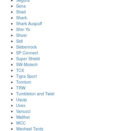
Segura
Sena
Shad
Shark
Shark Auspuff
Shin Yo
Shoei
Sidi
Siebenrock
SP Connect
Super Shield
SW-Motech
TCX
Tigra Sport
Tomtom
TRW
Tumbleton and Twist
Uquip
Uvex
Vanucci
Walther
WCC
Wechsel Tents