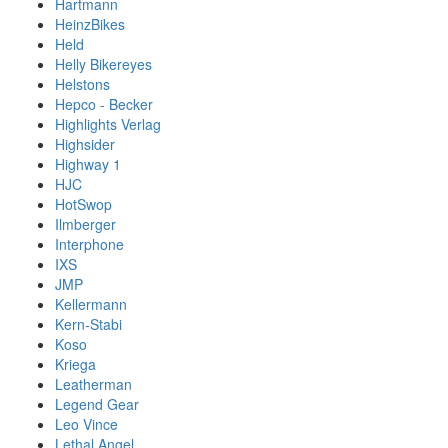
Hartmann
HeinzBikes
Held
Helly Bikereyes
Helstons
Hepco - Becker
Highlights Verlag
Highsider
Highway 1
HJC
HotSwop
Ilmberger
Interphone
IXS
JMP
Kellermann
Kern-Stabi
Koso
Kriega
Leatherman
Legend Gear
Leo Vince
Lethal Angel