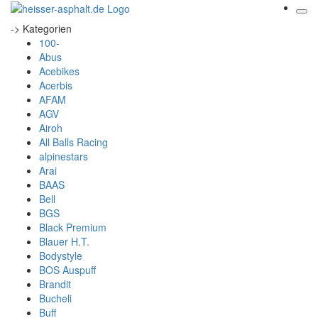
-> Kategorien
100-
Abus
Acebikes
Acerbis
AFAM
AGV
Airoh
All Balls Racing
alpinestars
Arai
BAAS
Bell
BGS
Black Premium
Blauer H.T.
Bodystyle
BOS Auspuff
Brandit
Bucheli
Buff