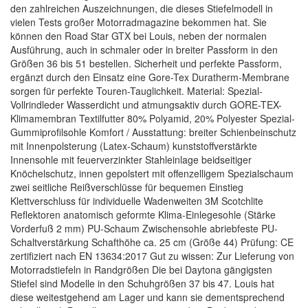
den zahlreichen Auszeichnungen, die dieses Stiefelmodell in
vielen Tests großer Motorradmagazine bekommen hat. Sie
können den Road Star GTX bei Louis, neben der normalen
Ausführung, auch in schmaler oder in breiter Passform in den
Größen 36 bis 51 bestellen. Sicherheit und perfekte Passform,
ergänzt durch den Einsatz eine Gore-Tex Duratherm-Membrane
sorgen für perfekte Touren-Tauglichkeit. Material: Spezial-
Vollrindleder Wasserdicht und atmungsaktiv durch GORE-TEX-
Klimamembran Textilfutter 80% Polyamid, 20% Polyester Spezial-
Gummiprofilsohle Komfort / Ausstattung: breiter Schienbeinschutz
mit Innenpolsterung (Latex-Schaum) kunststoffverstärkte
Innensohle mit feuerverzinkter Stahleinlage beidseitiger
Knöchelschutz, innen gepolstert mit offenzelligem Spezialschaum
zwei seitliche Reißverschlüsse für bequemen Einstieg
Klettverschluss für individuelle Wadenweiten 3M Scotchlite
Reflektoren anatomisch geformte Klima-Einlegesohle (Stärke
Vorderfuß 2 mm) PU-Schaum Zwischensohle abriebfeste PU-
Schaltverstärkung Schafthöhe ca. 25 cm (Größe 44) Prüfung: CE
zertifiziert nach EN 13634:2017 Gut zu wissen: Zur Lieferung von
Motorradstiefeln in Randgrößen Die bei Daytona gängigsten
Stiefel sind Modelle in den Schuhgrößen 37 bis 47. Louis hat
diese weitestgehend am Lager und kann sie dementsprechend