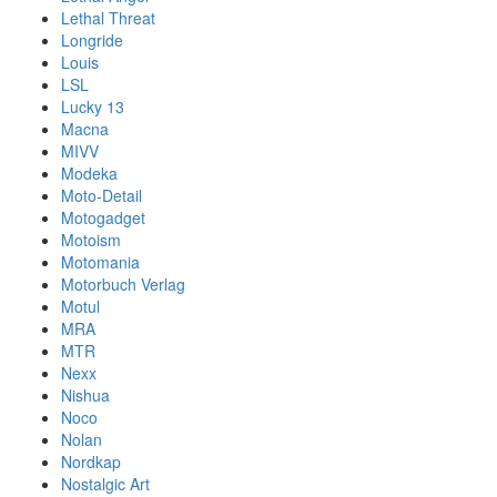
Lethal Threat
Longride
Louis
LSL
Lucky 13
Macna
MIVV
Modeka
Moto-Detail
Motogadget
Motoism
Motomania
Motorbuch Verlag
Motul
MRA
MTR
Nexx
Nishua
Noco
Nolan
Nordkap
Nostalgic Art