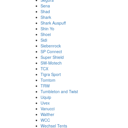
Segura
Sena
Shad
Shark
Shark Auspuff
Shin Yo
Shoei
Sidi
Siebenrock
SP Connect
Super Shield
SW-Motech
TCX
Tigra Sport
Tomtom
TRW
Tumbleton and Twist
Uquip
Uvex
Vanucci
Walther
WCC
Wechsel Tents