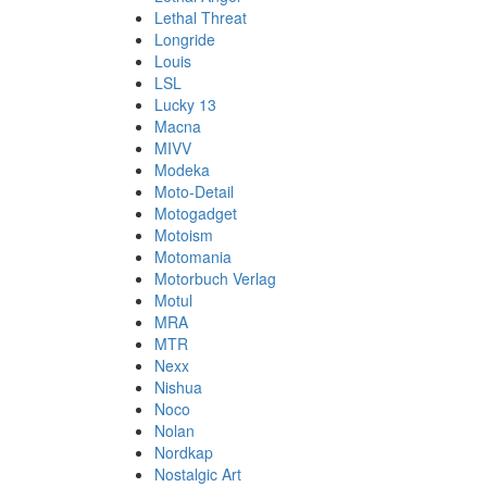
Lethal Threat
Longride
Louis
LSL
Lucky 13
Macna
MIVV
Modeka
Moto-Detail
Motogadget
Motoism
Motomania
Motorbuch Verlag
Motul
MRA
MTR
Nexx
Nishua
Noco
Nolan
Nordkap
Nostalgic Art