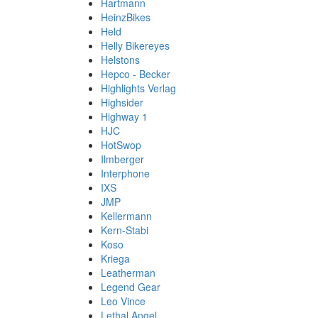
Hartmann
HeinzBikes
Held
Helly Bikereyes
Helstons
Hepco - Becker
Highlights Verlag
Highsider
Highway 1
HJC
HotSwop
Ilmberger
Interphone
IXS
JMP
Kellermann
Kern-Stabi
Koso
Kriega
Leatherman
Legend Gear
Leo Vince
Lethal Angel