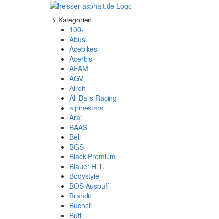
-> Kategorien
100-
Abus
Acebikes
Acerbis
AFAM
AGV
Airoh
All Balls Racing
alpinestars
Arai
BAAS
Bell
BGS
Black Premium
Blauer H.T.
Bodystyle
BOS Auspuff
Brandit
Bucheli
Buff