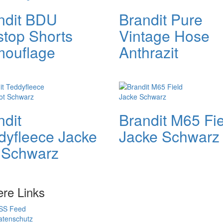
ndit BDU
Brandit Pure
stop Shorts
Vintage Hose
ouflage
Anthrazit
ndit
Brandit M65 Fi
dyfleece Jacke
Jacke Schwarz
 Schwarz
ere Links
SS Feed
atenschutz