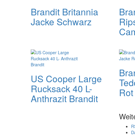
Brandit Britannia
Bra
Jacke Schwarz
Rip
Cam
Bra
US Cooper Large
Ted
Rucksack 40 L-
Rot
Anthrazit Brandit
Weit
R
D