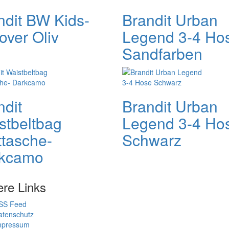
ndit BW Kids-
Brandit Urban
over Oliv
Legend 3-4 Ho
Sandfarben
ndit
Brandit Urban
stbeltbag
Legend 3-4 Ho
ttasche-
Schwarz
kcamo
ere Links
SS Feed
atenschutz
mpressum