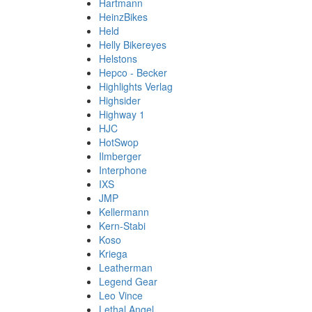
Hartmann
HeinzBikes
Held
Helly Bikereyes
Helstons
Hepco - Becker
Highlights Verlag
Highsider
Highway 1
HJC
HotSwop
Ilmberger
Interphone
IXS
JMP
Kellermann
Kern-Stabi
Koso
Kriega
Leatherman
Legend Gear
Leo Vince
Lethal Angel