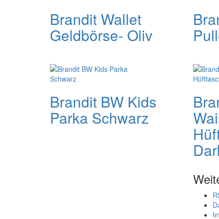
Brandit Wallet
Bra
Geldbörse- Oliv
Pull
Brandit BW Kids
Bra
Parka Schwarz
Wai
Hüf
Dar
Weit
R
D
I