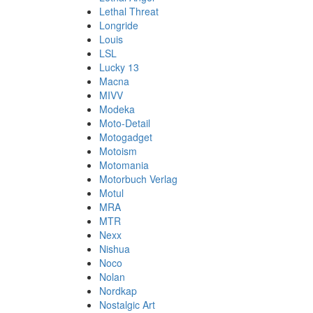
Lethal Threat
Longride
Louis
LSL
Lucky 13
Macna
MIVV
Modeka
Moto-Detail
Motogadget
Motoism
Motomania
Motorbuch Verlag
Motul
MRA
MTR
Nexx
Nishua
Noco
Nolan
Nordkap
Nostalgic Art