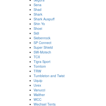
Segura
Sena
Shad
Shark
Shark Auspuff
Shin Yo
Shoei
Sidi
Siebenrock
SP Connect
Super Shield
SW-Motech
TCX
Tigra Sport
Tomtom
TRW
Tumbleton and Twist
Uquip
Uvex
Vanucci
Walther
WCC
Wechsel Tents