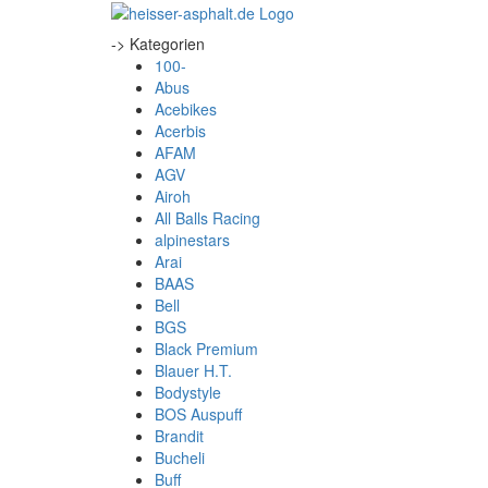
-> Kategorien
100-
Abus
Acebikes
Acerbis
AFAM
AGV
Airoh
All Balls Racing
alpinestars
Arai
BAAS
Bell
BGS
Black Premium
Blauer H.T.
Bodystyle
BOS Auspuff
Brandit
Bucheli
Buff