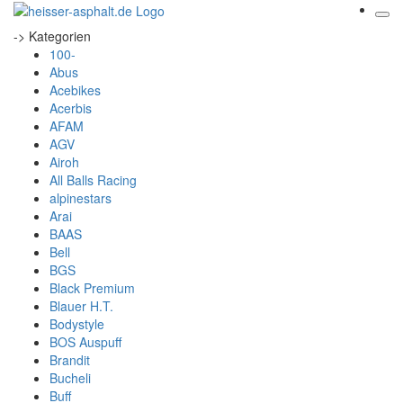
-> Kategorien
100-
Abus
Acebikes
Acerbis
AFAM
AGV
Airoh
All Balls Racing
alpinestars
Arai
BAAS
Bell
BGS
Black Premium
Blauer H.T.
Bodystyle
BOS Auspuff
Brandit
Bucheli
Buff