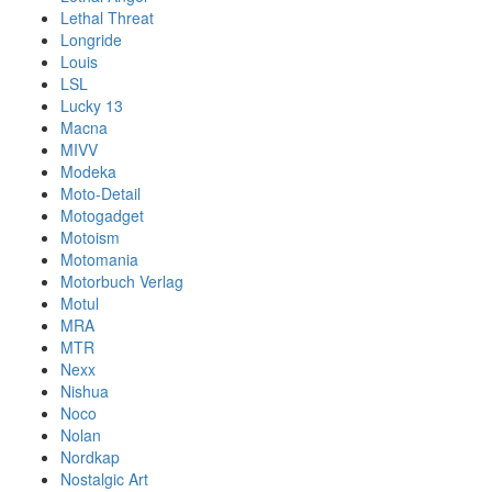
Lethal Threat
Longride
Louis
LSL
Lucky 13
Macna
MIVV
Modeka
Moto-Detail
Motogadget
Motoism
Motomania
Motorbuch Verlag
Motul
MRA
MTR
Nexx
Nishua
Noco
Nolan
Nordkap
Nostalgic Art