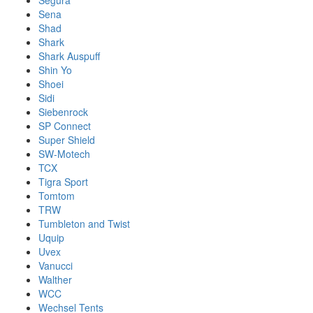
Segura
Sena
Shad
Shark
Shark Auspuff
Shin Yo
Shoei
Sidi
Siebenrock
SP Connect
Super Shield
SW-Motech
TCX
Tigra Sport
Tomtom
TRW
Tumbleton and Twist
Uquip
Uvex
Vanucci
Walther
WCC
Wechsel Tents