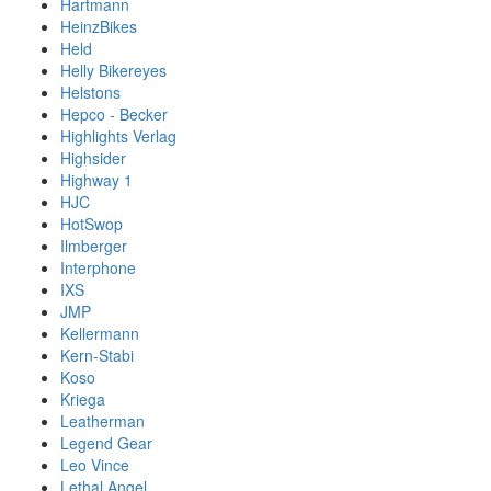
Hartmann
HeinzBikes
Held
Helly Bikereyes
Helstons
Hepco - Becker
Highlights Verlag
Highsider
Highway 1
HJC
HotSwop
Ilmberger
Interphone
IXS
JMP
Kellermann
Kern-Stabi
Koso
Kriega
Leatherman
Legend Gear
Leo Vince
Lethal Angel