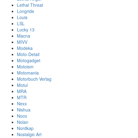
Lethal Threat
Longride
Louis
LSL
Lucky 13
Macna
MIVV
Modeka
Moto-Detail
Motogadget
Motoism
Motomania
Motorbuch Verlag
Motul
MRA
MTR
Nexx
Nishua
Noco
Nolan
Nordkap
Nostalgic Art