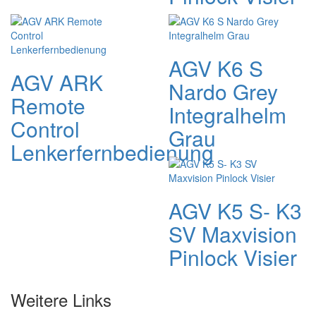
AGV K6 S
AGV ARK
Nardo Grey
Remote
Integralhelm
Control
Grau
Lenkerfernbedienung
AGV K5 S- K3
SV Maxvision
Pinlock Visier
Weitere Links