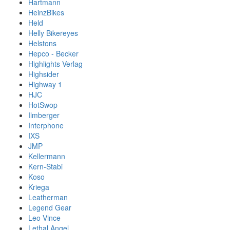
Hartmann
HeinzBikes
Held
Helly Bikereyes
Helstons
Hepco - Becker
Highlights Verlag
Highsider
Highway 1
HJC
HotSwop
Ilmberger
Interphone
IXS
JMP
Kellermann
Kern-Stabi
Koso
Kriega
Leatherman
Legend Gear
Leo Vince
Lethal Angel