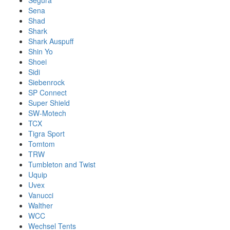
Segura
Sena
Shad
Shark
Shark Auspuff
Shin Yo
Shoei
Sidi
Siebenrock
SP Connect
Super Shield
SW-Motech
TCX
Tigra Sport
Tomtom
TRW
Tumbleton and Twist
Uquip
Uvex
Vanucci
Walther
WCC
Wechsel Tents