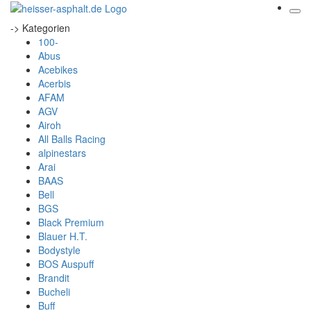
-> Kategorien
100-
Abus
Acebikes
Acerbis
AFAM
AGV
Airoh
All Balls Racing
alpinestars
Arai
BAAS
Bell
BGS
Black Premium
Blauer H.T.
Bodystyle
BOS Auspuff
Brandit
Bucheli
Buff