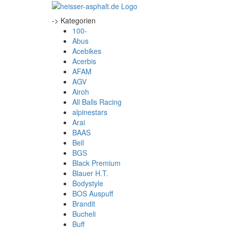
-> Kategorien
100-
Abus
Acebikes
Acerbis
AFAM
AGV
Airoh
All Balls Racing
alpinestars
Arai
BAAS
Bell
BGS
Black Premium
Blauer H.T.
Bodystyle
BOS Auspuff
Brandit
Bucheli
Buff