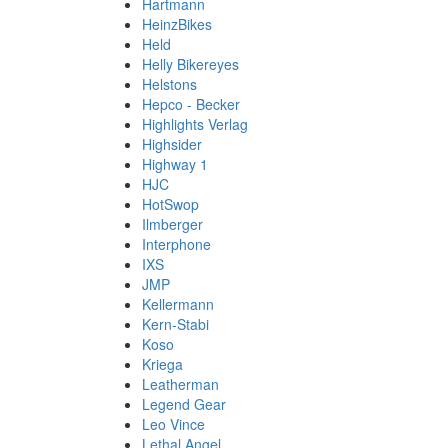
Hartmann
HeinzBikes
Held
Helly Bikereyes
Helstons
Hepco - Becker
Highlights Verlag
Highsider
Highway 1
HJC
HotSwop
Ilmberger
Interphone
IXS
JMP
Kellermann
Kern-Stabi
Koso
Kriega
Leatherman
Legend Gear
Leo Vince
Lethal Angel