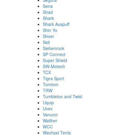
Segura
Sena
Shad
Shark
Shark Auspuff
Shin Yo
Shoei
Sidi
Siebenrock
SP Connect
Super Shield
SW-Motech
TCX
Tigra Sport
Tomtom
TRW
Tumbleton and Twist
Uquip
Uvex
Vanucci
Walther
WCC
Wechsel Tents