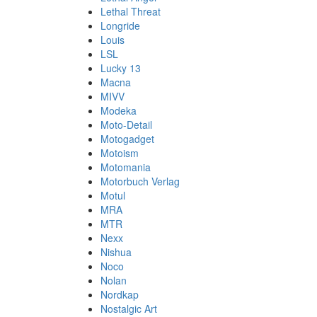
Lethal Threat
Longride
Louis
LSL
Lucky 13
Macna
MIVV
Modeka
Moto-Detail
Motogadget
Motoism
Motomania
Motorbuch Verlag
Motul
MRA
MTR
Nexx
Nishua
Noco
Nolan
Nordkap
Nostalgic Art