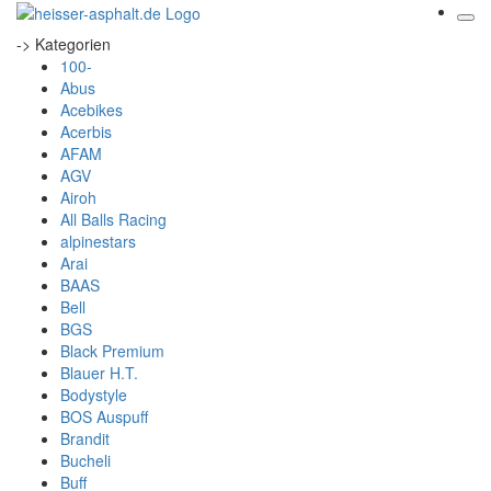
-> Kategorien
100-
Abus
Acebikes
Acerbis
AFAM
AGV
Airoh
All Balls Racing
alpinestars
Arai
BAAS
Bell
BGS
Black Premium
Blauer H.T.
Bodystyle
BOS Auspuff
Brandit
Bucheli
Buff