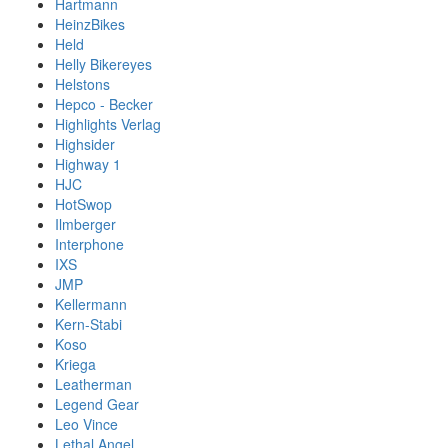
Hartmann
HeinzBikes
Held
Helly Bikereyes
Helstons
Hepco - Becker
Highlights Verlag
Highsider
Highway 1
HJC
HotSwop
Ilmberger
Interphone
IXS
JMP
Kellermann
Kern-Stabi
Koso
Kriega
Leatherman
Legend Gear
Leo Vince
Lethal Angel