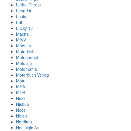
Lethal Threat
Longride
Louis
LSL
Lucky 13
Macna
MIVV
Modeka
Moto-Detail
Motogadget
Motoism
Motomania
Motorbuch Verlag
Motul
MRA
MTR
Nexx
Nishua
Noco
Nolan
Nordkap
Nostalgic Art