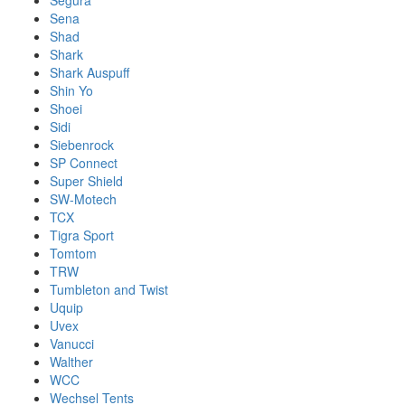
Segura
Sena
Shad
Shark
Shark Auspuff
Shin Yo
Shoei
Sidi
Siebenrock
SP Connect
Super Shield
SW-Motech
TCX
Tigra Sport
Tomtom
TRW
Tumbleton and Twist
Uquip
Uvex
Vanucci
Walther
WCC
Wechsel Tents