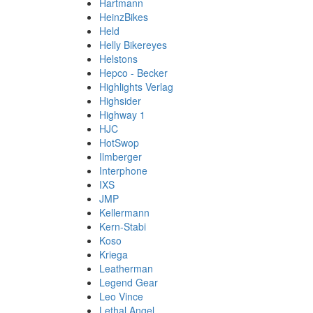
Hartmann
HeinzBikes
Held
Helly Bikereyes
Helstons
Hepco - Becker
Highlights Verlag
Highsider
Highway 1
HJC
HotSwop
Ilmberger
Interphone
IXS
JMP
Kellermann
Kern-Stabi
Koso
Kriega
Leatherman
Legend Gear
Leo Vince
Lethal Angel