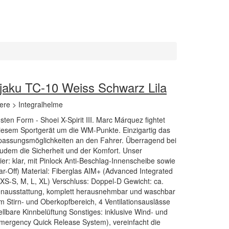
Kujaku TC-10 Weiss Schwarz Lila
ere > Integralhelme
ten Form - Shoei X-Spirit III. Marc Márquez fightet
iesem Sportgerät um die WM-Punkte. Einzigartig das
passungsmöglichkeiten an den Fahrer. Überragend bei
udem die Sicherheit und der Komfort. Unser
sier: klar, mit Pinlock Anti-Beschlag-Innenscheibe sowie
ear-Off) Material: Fiberglas AIM+ (Advanced Integrated
XS-S, M, L, XL) Verschluss: Doppel-D Gewicht: ca.
nenausstattung, komplett herausnehmbar und waschbar
im Stirn- und Oberkopfbereich, 4 Ventilationsauslässe
ellbare Kinnbelüftung Sonstiges: inklusive Wind- und
mergency Quick Release System), vereinfacht die