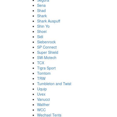
Segura
Sena
Shad
Shark
Shark Auspuff
Shin Yo
Shoei
Sidi
Siebenrock
SP Connect
Super Shield
SW-Motech
TCX
Tigra Sport
Tomtom
TRW
Tumbleton and Twist
Uquip
Uvex
Vanucci
Walther
WCC
Wechsel Tents