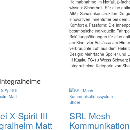
Helmabnahme im Notfall, 2-fache
wissen: Sicherheit: Für eine opti
AIM+ Schalenkonstruktion Die g
innovativen Innenfutter bei dem
Komfort & Passform: Die Innenpols
bestmögliche individuelle Fahrpos
Belüftungsöffnungen für eine opti
am Kinn, vier Auslässe am Hinter
verbrauchte Luft aus dem Helm b
Design: Mehrfache Spoiler und Le
III Kujaku TC-10 Weiss Schwarz Li
Integralhelme Kategorie von Sho
Integralhelme
i X-Spirit III
SRL Mesh
egralhelm Matt
Kommunikation