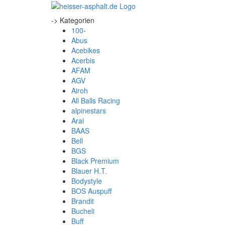
-> Kategorien
100-
Abus
Acebikes
Acerbis
AFAM
AGV
Airoh
All Balls Racing
alpinestars
Arai
BAAS
Bell
BGS
Black Premium
Blauer H.T.
Bodystyle
BOS Auspuff
Brandit
Bucheli
Buff