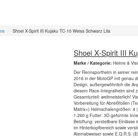
lme
Shoei X-Spirit III Kujaku TC-10 Weiss Schwarz Lila
Shoei X-Spirit III 
Marke / Kategorie:
Helme & Visi
Der Rennsporthelm in seiner reins
2016 in der MotoGP mit genau d
Design, außergewöhnlich die An
diesem Race-Integralhelm sind z
Gesamturteil: weltmeisterlich! Vi
Vorbereitung für Abreißfolien (T
Matrix+) Helmschalengrößen: 4 (
1.260 g Futter: 3D-geformte In
Belüftung: verstellbare Einlässe 
im Hinterkopfbereich sowie verst
Atemabweiser sowie E.Q.R.S. (E