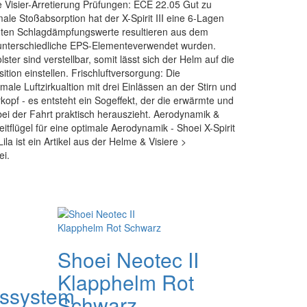
 Visier-Arretierung Prüfungen: ECE 22.05 Gut zu
male Stoßabsorption hat der X-Spirit III eine 6-Lagen
uten Schlagdämpfungswerte resultieren aus dem
 unterschiedliche EPS-Elementeverwendet wurden.
ter sind verstellbar, somit lässt sich der Helm auf die
ition einstellen. Frischluftversorgung: Die
male Luftzirkualtion mit drei Einlässen an der Stirn und
kopf - es entsteht ein Sogeffekt, der die erwärmte und
ei der Fahrt praktisch herauszieht. Aerodynamik &
itflügel für eine optimale Aerodynamik - Shoei X-Spirit
la ist ein Artikel aus der Helme & Visiere >
ei.
Shoei Neotec II
Klapphelm Rot
ssystem
Schwarz