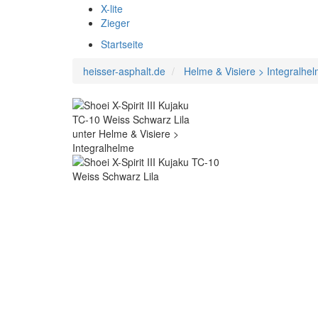
X-lite
Zieger
Startseite
heisser-asphalt.de
Helme & Visiere > Integralhe