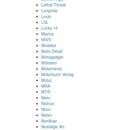
Lethal Threat
Longride
Louis
LSL
Lucky 13
Macna
MIVV
Modeka
Moto-Detail
Motogadget
Motoism
Motomania
Motorbuch Verlag
Motul
MRA
MTR
Nexx
Nishua
Noco
Nolan
Nordkap
Nostalgic Art