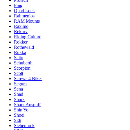
Protech
Puig
Quad Lock
Rahmenlos
RAM Mounts
Raximo
Rekurv
Riding Culture
Rokker
Rothewald
Rukka
Saito
Schuberth
Scorpion
Scott
Screws 4 Bikes
Segura
Sena
Shad
Shark
Shark Auspuff
Shin Yo
Shoei
Sidi
Siebenrock