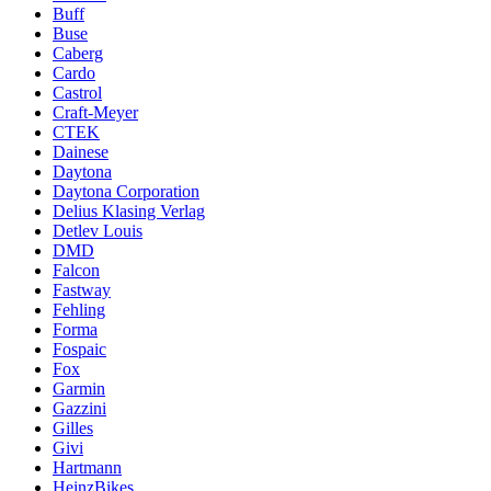
Buff
Buse
Caberg
Cardo
Castrol
Craft-Meyer
CTEK
Dainese
Daytona
Daytona Corporation
Delius Klasing Verlag
Detlev Louis
DMD
Falcon
Fastway
Fehling
Forma
Fospaic
Fox
Garmin
Gazzini
Gilles
Givi
Hartmann
HeinzBikes