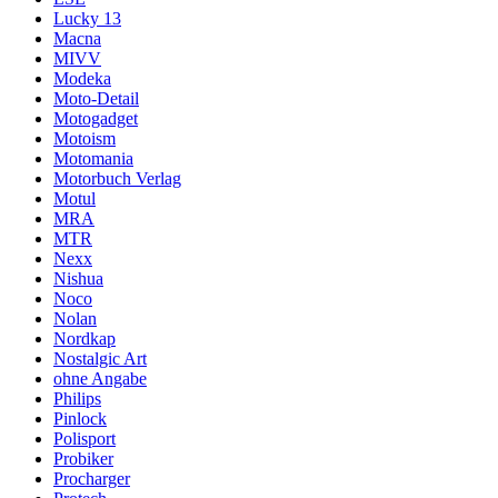
Lucky 13
Macna
MIVV
Modeka
Moto-Detail
Motogadget
Motoism
Motomania
Motorbuch Verlag
Motul
MRA
MTR
Nexx
Nishua
Noco
Nolan
Nordkap
Nostalgic Art
ohne Angabe
Philips
Pinlock
Polisport
Probiker
Procharger