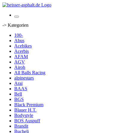
-> Kategorien
100-
Abus
Acebikes
Acerbis
AFAM
AGV
Airoh
All Balls Racing
alpinestars
Arai
BAAS
Bell
BGS
Black Premium
Blauer H.T.
Bodystyle
BOS Auspuff
Brandit
Bucheli