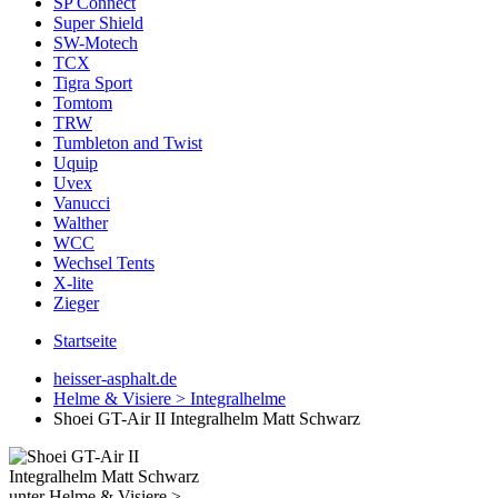
SP Connect
Super Shield
SW-Motech
TCX
Tigra Sport
Tomtom
TRW
Tumbleton and Twist
Uquip
Uvex
Vanucci
Walther
WCC
Wechsel Tents
X-lite
Zieger
Startseite
heisser-asphalt.de
Helme & Visiere > Integralhelme
Shoei GT-Air II Integralhelm Matt Schwarz