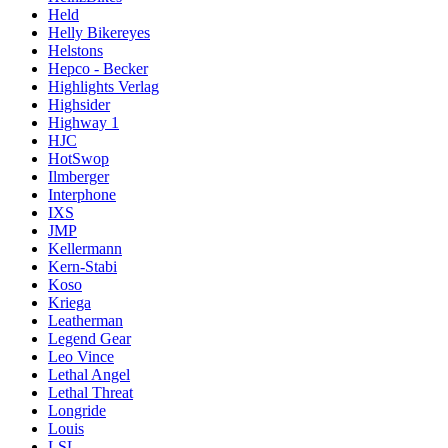
Held
Helly Bikereyes
Helstons
Hepco - Becker
Highlights Verlag
Highsider
Highway 1
HJC
HotSwop
Ilmberger
Interphone
IXS
JMP
Kellermann
Kern-Stabi
Koso
Kriega
Leatherman
Legend Gear
Leo Vince
Lethal Angel
Lethal Threat
Longride
Louis
LSL