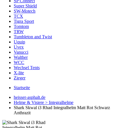
SP Connect
Super Shield
SW-Motech
TCX
Tigra Sport
Tomtom
TRW
Tumbleton and Twist
Uquip
Uvex
Vanucci
Walther
WCC
Wechsel Tents
X-lite
Zieger
Startseite
heisser-asphalt.de
Helme & Visiere > Integralhelme
Shark Skwal i3 Rhad Integralhelm Matt Rot Schwarz
Anthrazit