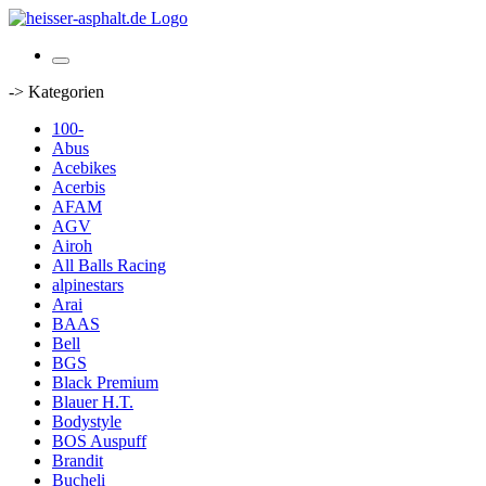
-> Kategorien
100-
Abus
Acebikes
Acerbis
AFAM
AGV
Airoh
All Balls Racing
alpinestars
Arai
BAAS
Bell
BGS
Black Premium
Blauer H.T.
Bodystyle
BOS Auspuff
Brandit
Bucheli