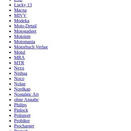
Lucky 13
Macna
MIVV
Modeka
Moto-Detail
Motogadget
Motoism
Motomania
Motorbuch Verlag
Motul
MRA
MTR
Nexx
Nishua
Noco
Nolan
Nordkap
Nostalgic Art
ohne Angabe
Philips
Pinlock
Polisport
Probiker
Procharger