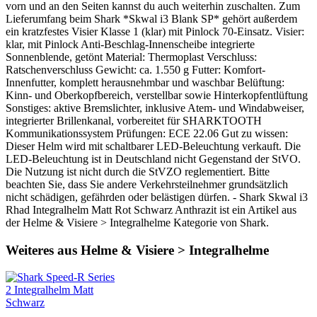
vorn und an den Seiten kannst du auch weiterhin zuschalten. Zum
Lieferumfang beim Shark *Skwal i3 Blank SP* gehört außerdem
ein kratzfestes Visier Klasse 1 (klar) mit Pinlock 70-Einsatz. Visier:
klar, mit Pinlock Anti-Beschlag-Innenscheibe integrierte
Sonnenblende, getönt Material: Thermoplast Verschluss:
Ratschenverschluss Gewicht: ca. 1.550 g Futter: Komfort-
Innenfutter, komplett herausnehmbar und waschbar Belüftung:
Kinn- und Oberkopfbereich, verstellbar sowie Hinterkopfentlüftung
Sonstiges: aktive Bremslichter, inklusive Atem- und Windabweiser,
integrierter Brillenkanal, vorbereitet für SHARKTOOTH
Kommunikationssystem Prüfungen: ECE 22.06 Gut zu wissen:
Dieser Helm wird mit schaltbarer LED-Beleuchtung verkauft. Die
LED-Beleuchtung ist in Deutschland nicht Gegenstand der StVO.
Die Nutzung ist nicht durch die StVZO reglementiert. Bitte
beachten Sie, dass Sie andere Verkehrsteilnehmer grundsätzlich
nicht schädigen, gefährden oder belästigen dürfen. - Shark Skwal i3
Rhad Integralhelm Matt Rot Schwarz Anthrazit ist ein Artikel aus
der Helme & Visiere > Integralhelme Kategorie von Shark.
Weiteres aus Helme & Visiere > Integralhelme