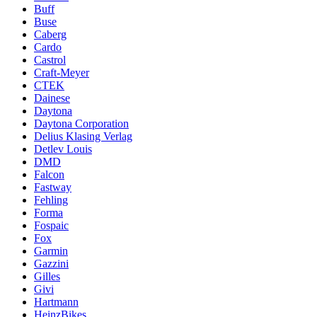
Buff
Buse
Caberg
Cardo
Castrol
Craft-Meyer
CTEK
Dainese
Daytona
Daytona Corporation
Delius Klasing Verlag
Detlev Louis
DMD
Falcon
Fastway
Fehling
Forma
Fospaic
Fox
Garmin
Gazzini
Gilles
Givi
Hartmann
HeinzBikes