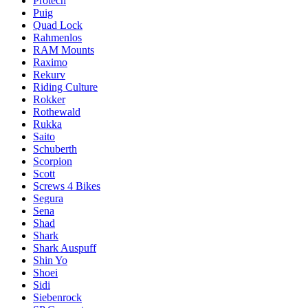
Protech
Puig
Quad Lock
Rahmenlos
RAM Mounts
Raximo
Rekurv
Riding Culture
Rokker
Rothewald
Rukka
Saito
Schuberth
Scorpion
Scott
Screws 4 Bikes
Segura
Sena
Shad
Shark
Shark Auspuff
Shin Yo
Shoei
Sidi
Siebenrock