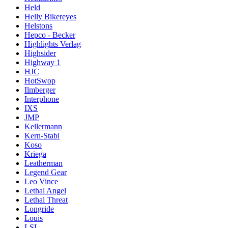
Held
Helly Bikereyes
Helstons
Hepco - Becker
Highlights Verlag
Highsider
Highway 1
HJC
HotSwop
Ilmberger
Interphone
IXS
JMP
Kellermann
Kern-Stabi
Koso
Kriega
Leatherman
Legend Gear
Leo Vince
Lethal Angel
Lethal Threat
Longride
Louis
LSL