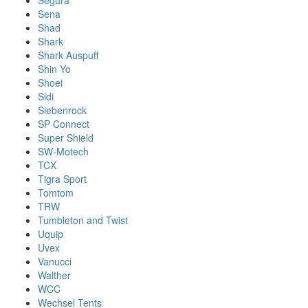
Segura
Sena
Shad
Shark
Shark Auspuff
Shin Yo
Shoei
Sidi
Siebenrock
SP Connect
Super Shield
SW-Motech
TCX
Tigra Sport
Tomtom
TRW
Tumbleton and Twist
Uquip
Uvex
Vanucci
Walther
WCC
Wechsel Tents