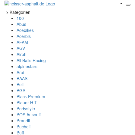
-> Kategorien
100-
Abus
Acebikes
Acerbis
AFAM
AGV
Airoh
All Balls Racing
alpinestars
Arai
BAAS
Bell
BGS
Black Premium
Blauer H.T.
Bodystyle
BOS Auspuff
Brandit
Bucheli
Buff