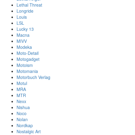
Lethal Threat
Longride
Louis
LSL
Lucky 13
Macna
MIVV
Modeka
Moto-Detail
Motogadget
Motoism
Motomania
Motorbuch Verlag
Motul
MRA
MTR
Nexx
Nishua
Noco
Nolan
Nordkap
Nostalgic Art