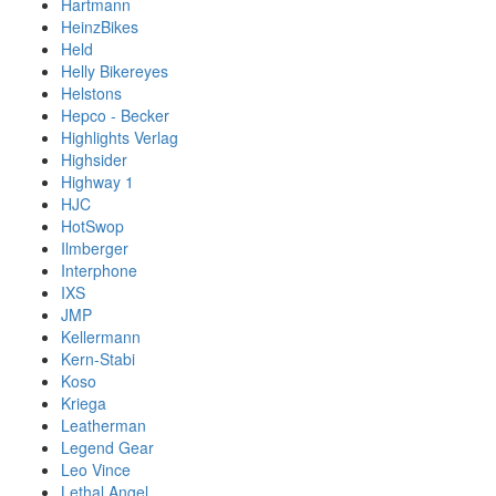
Hartmann
HeinzBikes
Held
Helly Bikereyes
Helstons
Hepco - Becker
Highlights Verlag
Highsider
Highway 1
HJC
HotSwop
Ilmberger
Interphone
IXS
JMP
Kellermann
Kern-Stabi
Koso
Kriega
Leatherman
Legend Gear
Leo Vince
Lethal Angel