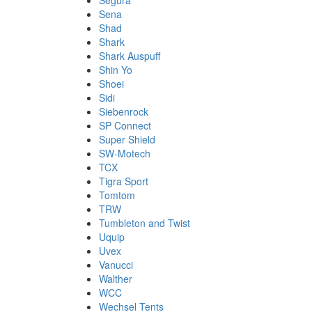
Segura
Sena
Shad
Shark
Shark Auspuff
Shin Yo
Shoei
Sidi
Siebenrock
SP Connect
Super Shield
SW-Motech
TCX
Tigra Sport
Tomtom
TRW
Tumbleton and Twist
Uquip
Uvex
Vanucci
Walther
WCC
Wechsel Tents