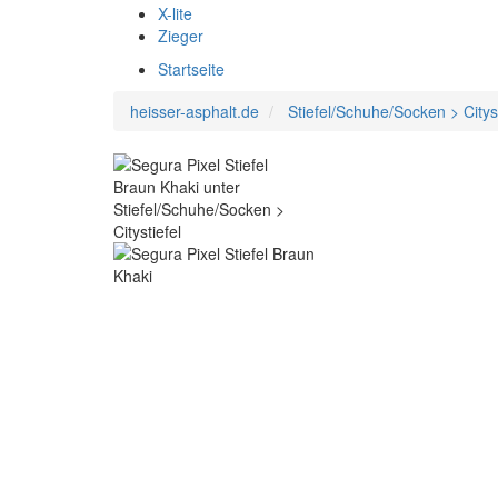
X-lite
Zieger
Startseite
heisser-asphalt.de
Stiefel/Schuhe/Socken > Cityst