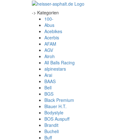
-> Kategorien
100-
Abus
Acebikes
Acerbis
AFAM
AGV
Airoh
All Balls Racing
alpinestars
Arai
BAAS
Bell
BGS
Black Premium
Blauer H.T.
Bodystyle
BOS Auspuff
Brandit
Bucheli
Buff