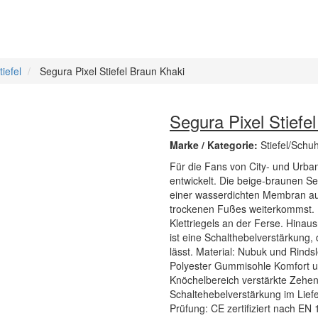
iefel
Segura Pixel Stiefel Braun Khaki
Segura Pixel Stiefe
Marke / Kategorie:
Stiefel/Schu
Für die Fans von City- und Urb
entwickelt. Die beige-braunen Se
einer wasserdichten Membran au
trockenen Fußes weiterkommst. D
Klettriegels an der Ferse. Hinau
ist eine Schalthebelverstärkung,
lässt. Material: Nubuk und Rind
Polyester Gummisohle Komfort u
Knöchelbereich verstärkte Zehen
Schaltehebelverstärkung im Lief
Prüfung: CE zertifiziert nach E