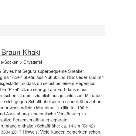
l Braun Khaki
he/Socken > Citystiefel
an-Styles hat Segura superbequeme Sneaker
gura *Pixel* Stiefel aus Nubuk und Rindsleder sind mit
sgestattet, sodass du selbst bei einem Regengus
ie *Pixel* sitzen sehr gut am Fuß dank eines
srutschen ist damit ziemlich ausgeschlossen. Mit dabei
 die sich gegen Schalthebelspuren schnell überziehen
sleder wasserdichte Membran Textilfutter 100 %
nd Ausstattung: anatomische Verstärkung im
spitze Fersenverstärkung separate
erumfang enthalten Schafthöhe: ca. 14 cm (Gr.42)
N 13634:2017 Hinweis: Viele Kunden bemerkten schon,