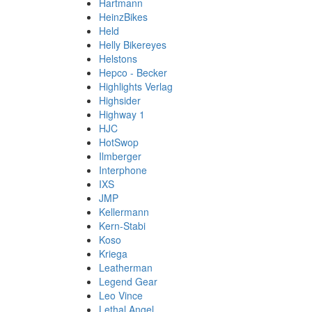
Hartmann
HeinzBikes
Held
Helly Bikereyes
Helstons
Hepco - Becker
Highlights Verlag
Highsider
Highway 1
HJC
HotSwop
Ilmberger
Interphone
IXS
JMP
Kellermann
Kern-Stabi
Koso
Kriega
Leatherman
Legend Gear
Leo Vince
Lethal Angel