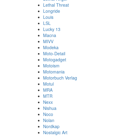
Lethal Threat
Longride
Louis
LSL
Lucky 13
Macna
MIVV
Modeka
Moto-Detail
Motogadget
Motoism
Motomania
Motorbuch Verlag
Motul
MRA
MTR
Nexx
Nishua
Noco
Nolan
Nordkap
Nostalgic Art