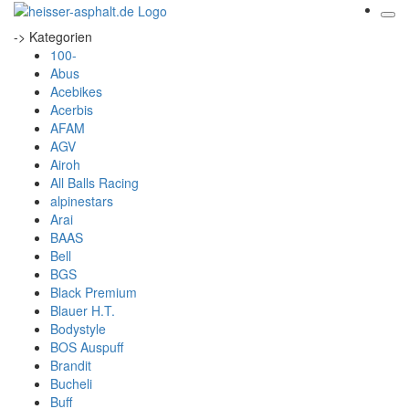
-> Kategorien
100-
Abus
Acebikes
Acerbis
AFAM
AGV
Airoh
All Balls Racing
alpinestars
Arai
BAAS
Bell
BGS
Black Premium
Blauer H.T.
Bodystyle
BOS Auspuff
Brandit
Bucheli
Buff