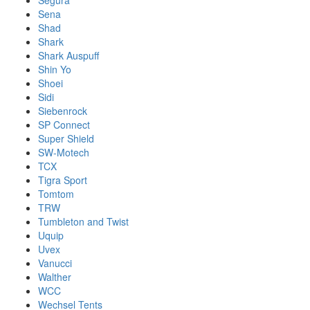
Segura
Sena
Shad
Shark
Shark Auspuff
Shin Yo
Shoei
Sidi
Siebenrock
SP Connect
Super Shield
SW-Motech
TCX
Tigra Sport
Tomtom
TRW
Tumbleton and Twist
Uquip
Uvex
Vanucci
Walther
WCC
Wechsel Tents