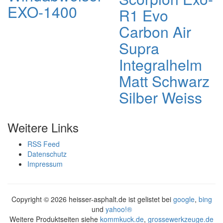
EXO-1400
R1 Evo
Carbon Air
Supra
Integralhelm
Matt Schwarz
Silber Weiss
Weitere Links
RSS Feed
Datenschutz
Impressum
Copyright ©
2026 heisser-asphalt.de ist gelistet bei
google
,
bing
und
yahoo!®
Weitere Produktseiten siehe
kommkuck.de
,
grossewerkzeuge.de