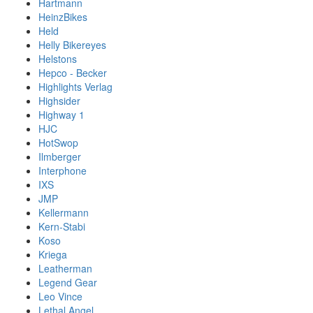
Hartmann
HeinzBikes
Held
Helly Bikereyes
Helstons
Hepco - Becker
Highlights Verlag
Highsider
Highway 1
HJC
HotSwop
Ilmberger
Interphone
IXS
JMP
Kellermann
Kern-Stabi
Koso
Kriega
Leatherman
Legend Gear
Leo Vince
Lethal Angel