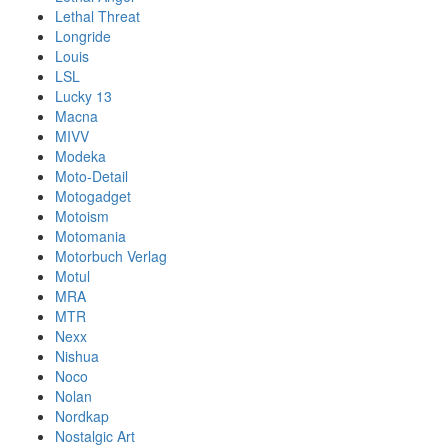
Lethal Threat
Longride
Louis
LSL
Lucky 13
Macna
MIVV
Modeka
Moto-Detail
Motogadget
Motoism
Motomania
Motorbuch Verlag
Motul
MRA
MTR
Nexx
Nishua
Noco
Nolan
Nordkap
Nostalgic Art