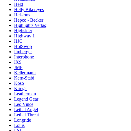
Held
Helly Bikereyes
Helstons
Hepco - Becker
Highlights Verlag
Highsider
Highway 1
HJC
HotSwop
Ilmberger
Interphone
IXS
JMP
Kellermann
Kern-Stabi
Koso
Kriega
Leatherman
Legend Gear
Leo Vince
Lethal Angel
Lethal Threat
Longride
Louis
LSL