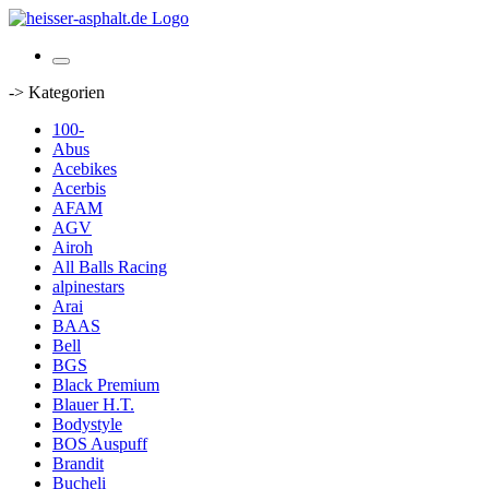
-> Kategorien
100-
Abus
Acebikes
Acerbis
AFAM
AGV
Airoh
All Balls Racing
alpinestars
Arai
BAAS
Bell
BGS
Black Premium
Blauer H.T.
Bodystyle
BOS Auspuff
Brandit
Bucheli