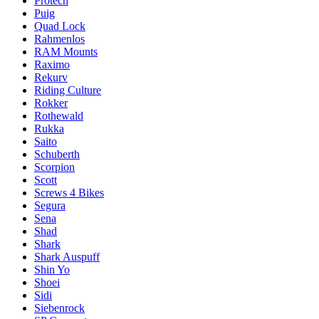
Protech
Puig
Quad Lock
Rahmenlos
RAM Mounts
Raximo
Rekurv
Riding Culture
Rokker
Rothewald
Rukka
Saito
Schuberth
Scorpion
Scott
Screws 4 Bikes
Segura
Sena
Shad
Shark
Shark Auspuff
Shin Yo
Shoei
Sidi
Siebenrock