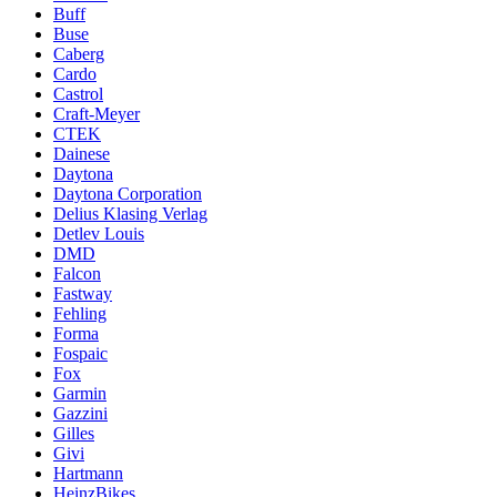
Buff
Buse
Caberg
Cardo
Castrol
Craft-Meyer
CTEK
Dainese
Daytona
Daytona Corporation
Delius Klasing Verlag
Detlev Louis
DMD
Falcon
Fastway
Fehling
Forma
Fospaic
Fox
Garmin
Gazzini
Gilles
Givi
Hartmann
HeinzBikes