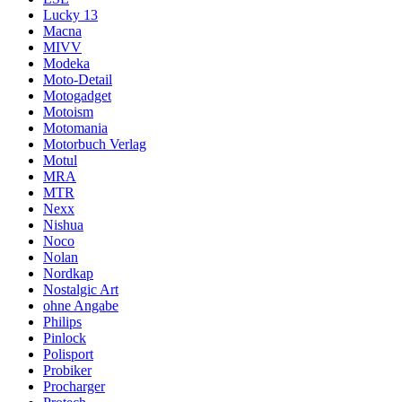
Lucky 13
Macna
MIVV
Modeka
Moto-Detail
Motogadget
Motoism
Motomania
Motorbuch Verlag
Motul
MRA
MTR
Nexx
Nishua
Noco
Nolan
Nordkap
Nostalgic Art
ohne Angabe
Philips
Pinlock
Polisport
Probiker
Procharger