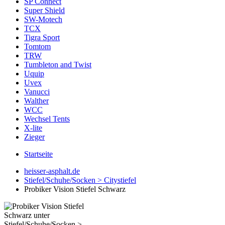
SP Connect
Super Shield
SW-Motech
TCX
Tigra Sport
Tomtom
TRW
Tumbleton and Twist
Uquip
Uvex
Vanucci
Walther
WCC
Wechsel Tents
X-lite
Zieger
Startseite
heisser-asphalt.de
Stiefel/Schuhe/Socken > Citystiefel
Probiker Vision Stiefel Schwarz