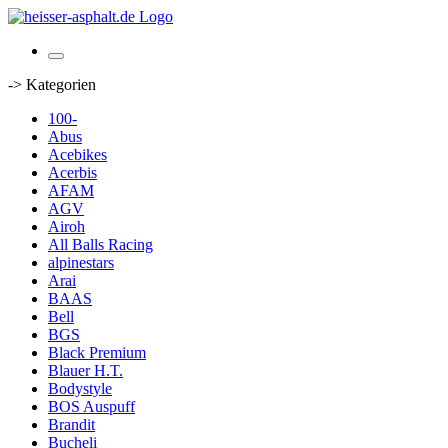
-> Kategorien
100-
Abus
Acebikes
Acerbis
AFAM
AGV
Airoh
All Balls Racing
alpinestars
Arai
BAAS
Bell
BGS
Black Premium
Blauer H.T.
Bodystyle
BOS Auspuff
Brandit
Bucheli