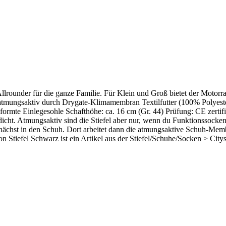
 Allrounder für die ganze Familie. Für Klein und Groß bietet der Motor
d atmungsaktiv durch Drygate-Klimamembran Textilfutter (100% Polyes
eformte Einlegesohle Schafthöhe: ca. 16 cm (Gr. 44) Prüfung: CE zerti
icht. Atmungsaktiv sind die Stiefel aber nur, wenn du Funktionssock
hst in den Schuh. Dort arbeitet dann die atmungsaktive Schuh-Membran
on Stiefel Schwarz ist ein Artikel aus der Stiefel/Schuhe/Socken > Citys