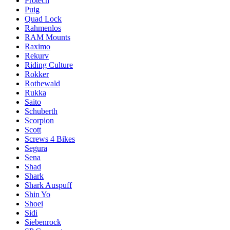
Protech
Puig
Quad Lock
Rahmenlos
RAM Mounts
Raximo
Rekurv
Riding Culture
Rokker
Rothewald
Rukka
Saito
Schuberth
Scorpion
Scott
Screws 4 Bikes
Segura
Sena
Shad
Shark
Shark Auspuff
Shin Yo
Shoei
Sidi
Siebenrock