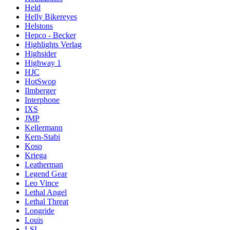
Held
Helly Bikereyes
Helstons
Hepco - Becker
Highlights Verlag
Highsider
Highway 1
HJC
HotSwop
Ilmberger
Interphone
IXS
JMP
Kellermann
Kern-Stabi
Koso
Kriega
Leatherman
Legend Gear
Leo Vince
Lethal Angel
Lethal Threat
Longride
Louis
LSL