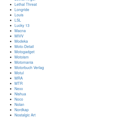
Lethal Threat
Longride
Louis
LSL
Lucky 13
Macna
MIVV
Modeka
Moto-Detail
Motogadget
Motoism
Motomania
Motorbuch Verlag
Motul
MRA
MTR
Nexx
Nishua
Noco
Nolan
Nordkap
Nostalgic Art