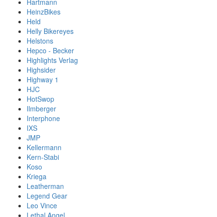
Hartmann
HeinzBikes
Held
Helly Bikereyes
Helstons
Hepco - Becker
Highlights Verlag
Highsider
Highway 1
HJC
HotSwop
Ilmberger
Interphone
IXS
JMP
Kellermann
Kern-Stabi
Koso
Kriega
Leatherman
Legend Gear
Leo Vince
Lethal Angel