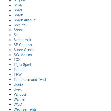
Segura
Sena
Shad
Shark
Shark Auspuff
Shin Yo
Shoei
Sidi
Siebenrock
SP Connect
Super Shield
SW-Motech
TCX
Tigra Sport
Tomtom
TRW
Tumbleton and Twist
Uquip
Uvex
Vanucci
Walther
WCC
Wechsel Tents