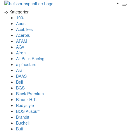
-> Kategorien
100-
Abus
Acebikes
Acerbis
AFAM
AGV
Airoh
All Balls Racing
alpinestars
Arai
BAAS
Bell
BGS
Black Premium
Blauer H.T.
Bodystyle
BOS Auspuff
Brandit
Bucheli
Buff