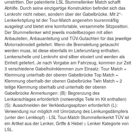
umstritten. Der patentierte LSL Stummellenker Match schafft
Abhilfe. Durch seine einzigartige Konstruktion befindet sich das
Lenkrohr nicht neben, sondern über der Gabelbrücke. Mit 2°-
Lenkerkröpfung ist der Tour-Match angenehm tourenmäßig
ausgelegt und bietet eine komfortable, versammelte Sitzposition.
Der Stummellenker wird jeweils modellbezogen mit allen
Anbauteilen, Anbauanleitung und TÜV-Gutachten für das jeweilige
Motorradmodell geliefert. Wenn die Bremsleitung getauscht
werden muss, ist diese ebenfalls im Lieferumfang enthalten.
Lenkerschelle und Lenkrohr sind silber eloxiert und werden als
Einheit geliefert. Je nach Vorgabe am Fahrzeug, kommen zur Zeit
3 verschiedene Gabelholmklemmen zum Einsatz: Tour Match =
Klemmung unterhalb der oberen Gabelbrücke Top Match =
Klemmung oberhalb der oberen Gabelbrücke Twin Match = 2
teilige Klemmung oberhalb und unterhalb der oberen
Gabelbrücke Anmerkungen: (B): Begrenzung des
Lenkanschlages erforderlich (notwendige Teile im Kit enthalten)
(S): Ausschneiden der Verkleidungsspitzen erforderlich (L):
Verwendung nur möglich mit Umrüstung des Lenkungsdämpfers
(unter den Lenkkopf) - LSL Tour-Match Stummellenkerkit TÜV ist
ein Artikel aus der Lenker, Griffe & Hebel > Lenker Kategorie von
LSL.