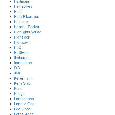
Hartmann
HeinzBikes
Held
Helly Bikereyes
Helstons
Hepco - Becker
Highlights Verlag
Highsider
Highway 1
HJC
HotSwop
Ilmberger
Interphone
IXS
JMP
Kellermann
Kern-Stabi
Koso
Kriega
Leatherman
Legend Gear
Leo Vince
Lethal Angel