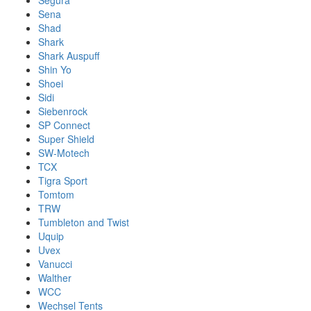
Segura
Sena
Shad
Shark
Shark Auspuff
Shin Yo
Shoei
Sidi
Siebenrock
SP Connect
Super Shield
SW-Motech
TCX
Tigra Sport
Tomtom
TRW
Tumbleton and Twist
Uquip
Uvex
Vanucci
Walther
WCC
Wechsel Tents