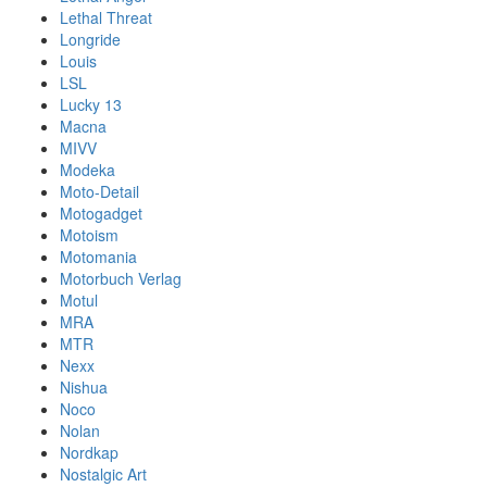
Lethal Threat
Longride
Louis
LSL
Lucky 13
Macna
MIVV
Modeka
Moto-Detail
Motogadget
Motoism
Motomania
Motorbuch Verlag
Motul
MRA
MTR
Nexx
Nishua
Noco
Nolan
Nordkap
Nostalgic Art