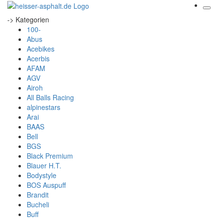
-> Kategorien
100-
Abus
Acebikes
Acerbis
AFAM
AGV
Airoh
All Balls Racing
alpinestars
Arai
BAAS
Bell
BGS
Black Premium
Blauer H.T.
Bodystyle
BOS Auspuff
Brandit
Bucheli
Buff