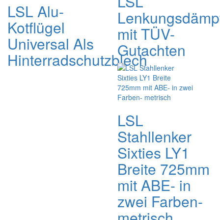
LSL
LSL Alu-
Lenkungsdämp
Kotflügel
mit TÜV-
Universal Als
Gutachten
Hinterradschutzblech
LSL
Stahllenker
Sixties LY1
Breite 725mm
mit ABE- in
zwei Farben-
metrisch