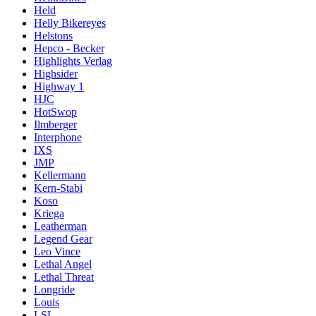
Held
Helly Bikereyes
Helstons
Hepco - Becker
Highlights Verlag
Highsider
Highway 1
HJC
HotSwop
Ilmberger
Interphone
IXS
JMP
Kellermann
Kern-Stabi
Koso
Kriega
Leatherman
Legend Gear
Leo Vince
Lethal Angel
Lethal Threat
Longride
Louis
LSL