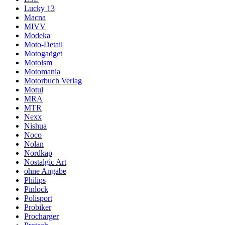
Lucky 13
Macna
MIVV
Modeka
Moto-Detail
Motogadget
Motoism
Motomania
Motorbuch Verlag
Motul
MRA
MTR
Nexx
Nishua
Noco
Nolan
Nordkap
Nostalgic Art
ohne Angabe
Philips
Pinlock
Polisport
Probiker
Procharger