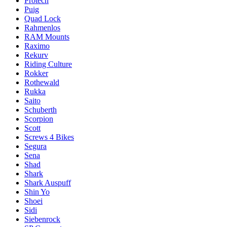
Protech
Puig
Quad Lock
Rahmenlos
RAM Mounts
Raximo
Rekurv
Riding Culture
Rokker
Rothewald
Rukka
Saito
Schuberth
Scorpion
Scott
Screws 4 Bikes
Segura
Sena
Shad
Shark
Shark Auspuff
Shin Yo
Shoei
Sidi
Siebenrock