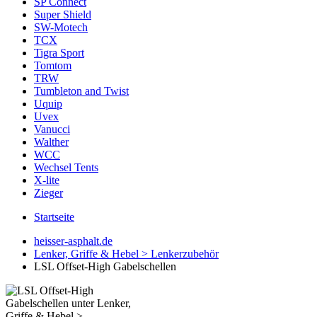
SP Connect
Super Shield
SW-Motech
TCX
Tigra Sport
Tomtom
TRW
Tumbleton and Twist
Uquip
Uvex
Vanucci
Walther
WCC
Wechsel Tents
X-lite
Zieger
Startseite
heisser-asphalt.de
Lenker, Griffe & Hebel > Lenkerzubehör
LSL Offset-High Gabelschellen