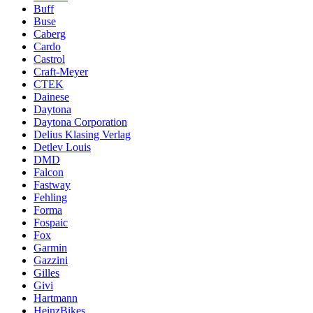
Buff
Buse
Caberg
Cardo
Castrol
Craft-Meyer
CTEK
Dainese
Daytona
Daytona Corporation
Delius Klasing Verlag
Detlev Louis
DMD
Falcon
Fastway
Fehling
Forma
Fospaic
Fox
Garmin
Gazzini
Gilles
Givi
Hartmann
HeinzBikes