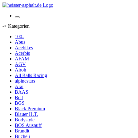
-> Kategorien
100-
Abus
Acebikes
Acerbis
AFAM
AGV
Airoh
All Balls Racing
alpinestars
Arai
BAAS
Bell
BGS
Black Premium
Blauer H.T.
Bodystyle
BOS Auspuff
Brandit
Bucheli