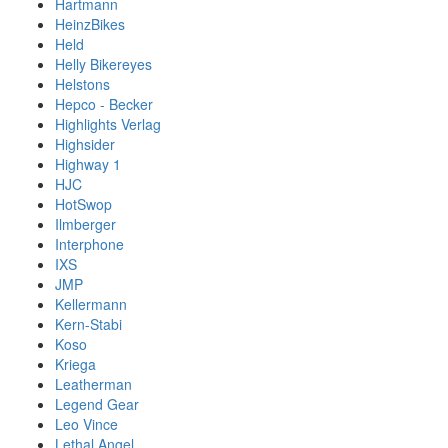
Hartmann
HeinzBikes
Held
Helly Bikereyes
Helstons
Hepco - Becker
Highlights Verlag
Highsider
Highway 1
HJC
HotSwop
Ilmberger
Interphone
IXS
JMP
Kellermann
Kern-Stabi
Koso
Kriega
Leatherman
Legend Gear
Leo Vince
Lethal Angel