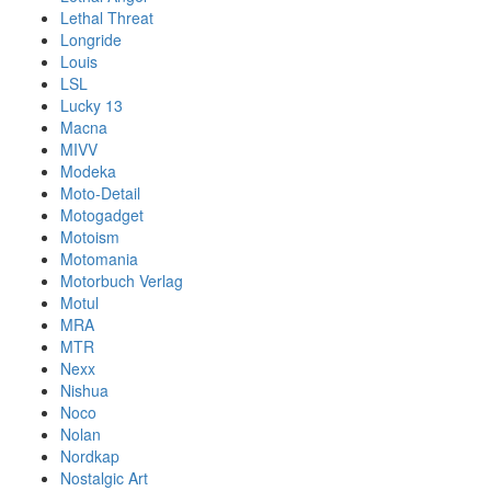
Lethal Threat
Longride
Louis
LSL
Lucky 13
Macna
MIVV
Modeka
Moto-Detail
Motogadget
Motoism
Motomania
Motorbuch Verlag
Motul
MRA
MTR
Nexx
Nishua
Noco
Nolan
Nordkap
Nostalgic Art