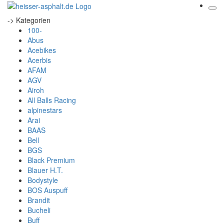
-> Kategorien
100-
Abus
Acebikes
Acerbis
AFAM
AGV
Airoh
All Balls Racing
alpinestars
Arai
BAAS
Bell
BGS
Black Premium
Blauer H.T.
Bodystyle
BOS Auspuff
Brandit
Bucheli
Buff