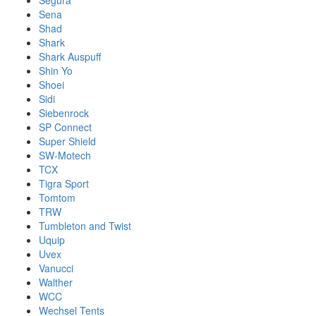
Segura
Sena
Shad
Shark
Shark Auspuff
Shin Yo
Shoei
Sidi
Siebenrock
SP Connect
Super Shield
SW-Motech
TCX
Tigra Sport
Tomtom
TRW
Tumbleton and Twist
Uquip
Uvex
Vanucci
Walther
WCC
Wechsel Tents