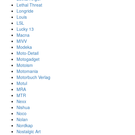
Lethal Threat
Longride
Louis
LSL
Lucky 13
Macna
MIVV
Modeka
Moto-Detail
Motogadget
Motoism
Motomania
Motorbuch Verlag
Motul
MRA
MTR
Nexx
Nishua
Noco
Nolan
Nordkap
Nostalgic Art