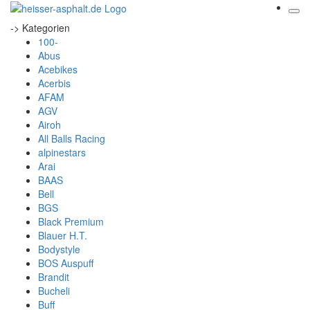
-> Kategorien
100-
Abus
Acebikes
Acerbis
AFAM
AGV
Airoh
All Balls Racing
alpinestars
Arai
BAAS
Bell
BGS
Black Premium
Blauer H.T.
Bodystyle
BOS Auspuff
Brandit
Bucheli
Buff