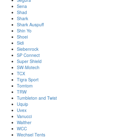
Segura
Sena
Shad
Shark
Shark Auspuff
Shin Yo
Shoei
Sidi
Siebenrock
SP Connect
Super Shield
SW-Motech
TCX
Tigra Sport
Tomtom
TRW
Tumbleton and Twist
Uquip
Uvex
Vanucci
Walther
WCC
Wechsel Tents