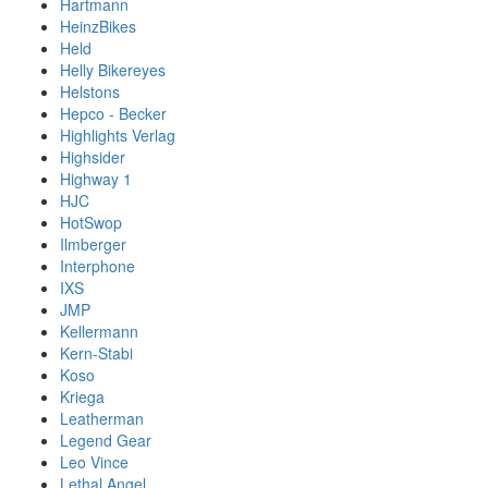
Hartmann
HeinzBikes
Held
Helly Bikereyes
Helstons
Hepco - Becker
Highlights Verlag
Highsider
Highway 1
HJC
HotSwop
Ilmberger
Interphone
IXS
JMP
Kellermann
Kern-Stabi
Koso
Kriega
Leatherman
Legend Gear
Leo Vince
Lethal Angel