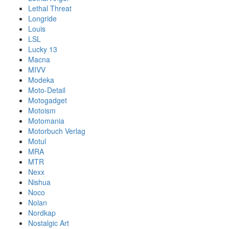
Lethal Threat
Longride
Louis
LSL
Lucky 13
Macna
MIVV
Modeka
Moto-Detail
Motogadget
Motoism
Motomania
Motorbuch Verlag
Motul
MRA
MTR
Nexx
Nishua
Noco
Nolan
Nordkap
Nostalgic Art