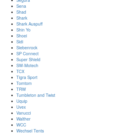
Segura
Sena
Shad
Shark
Shark Auspuff
Shin Yo
Shoei
Sidi
Siebenrock
SP Connect
Super Shield
SW-Motech
TCX
Tigra Sport
Tomtom
TRW
Tumbleton and Twist
Uquip
Uvex
Vanucci
Walther
WCC
Wechsel Tents