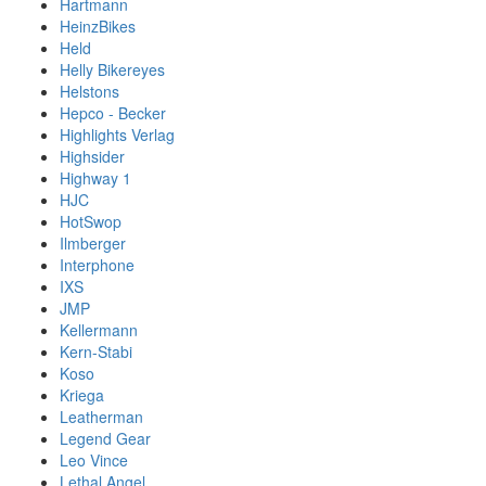
Hartmann
HeinzBikes
Held
Helly Bikereyes
Helstons
Hepco - Becker
Highlights Verlag
Highsider
Highway 1
HJC
HotSwop
Ilmberger
Interphone
IXS
JMP
Kellermann
Kern-Stabi
Koso
Kriega
Leatherman
Legend Gear
Leo Vince
Lethal Angel