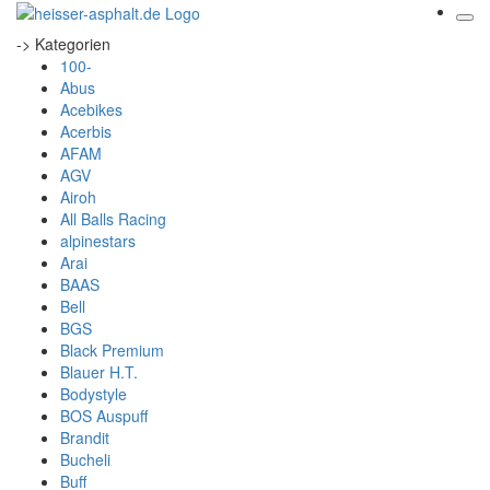
-> Kategorien
100-
Abus
Acebikes
Acerbis
AFAM
AGV
Airoh
All Balls Racing
alpinestars
Arai
BAAS
Bell
BGS
Black Premium
Blauer H.T.
Bodystyle
BOS Auspuff
Brandit
Bucheli
Buff