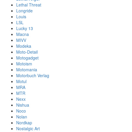
Lethal Threat
Longride
Louis
LSL
Lucky 13
Macna
MIVV
Modeka
Moto-Detail
Motogadget
Motoism
Motomania
Motorbuch Verlag
Motul
MRA
MTR
Nexx
Nishua
Noco
Nolan
Nordkap
Nostalgic Art