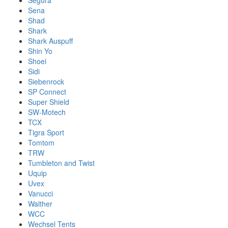
Segura
Sena
Shad
Shark
Shark Auspuff
Shin Yo
Shoei
Sidi
Siebenrock
SP Connect
Super Shield
SW-Motech
TCX
Tigra Sport
Tomtom
TRW
Tumbleton and Twist
Uquip
Uvex
Vanucci
Walther
WCC
Wechsel Tents