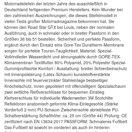
Motorradstiefeln der letzten Jahre des ausschließlich in
Deutschland fertigenden Premium Herstellers. Kein Wunder bei
den zahlreichen Auszeichnungen, die dieses Stiefelmodell in
vielen Tests großer Motorradmagazine bekommen hat. Sie
können den Road Star GTX bei Louis, neben der normalen
Ausführung, auch in schmaler oder in breiter Passform in den
Größen 36 bis 51 bestellen. Sicherheit und perfekte Passform,
ergänzt durch den Einsatz eine Gore-Tex Duratherm-Membrane
sorgen für perfekte Touren-Tauglichkeit. Material: Spezial-
Vollrindleder Wasserdicht und atmungsaktiv durch GORE-TEX-
Klimamembran Textilfutter 80% Polyamid, 20% Polyester Spezial-
Gummiprofilsohle Komfort / Ausstattung: breiter Schienbeinschutz
mit Innenpolsterung (Latex-Schaum) kunststoffverstärkte
Innensohle mit feuerverzinkter Stahleinlage beidseitiger
Knöchelschutz, innen gepolstert mit offenzelligem Spezialschaum
zwei seitliche Reißverschlüsse für bequemen Einstieg
Klettverschluss für individuelle Wadenweiten 3M Scotchlite
Reflektoren anatomisch geformte Klima-Einlegesohle (Stärke
Vorderfuß 2 mm) PU-Schaum Zwischensohle abriebfeste PU-
Schaltverstärkung Schafthöhe: ca. 25 cm (Größe 44) Prüfung: CE
zertifiziert nach EN 13634:2017 PASSFORM: Schmaleres Fußbett
Das Fußbett ist sowohl im vorderen als auch im hinteren