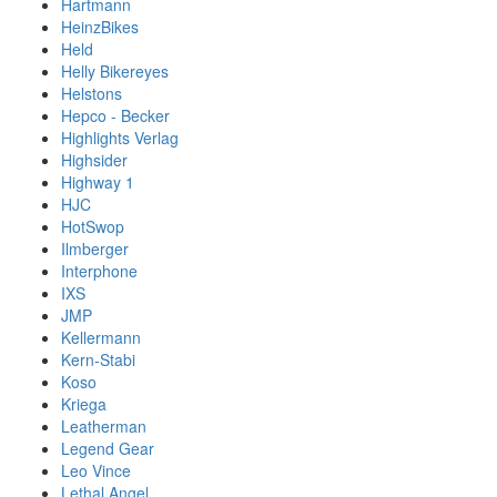
Hartmann
HeinzBikes
Held
Helly Bikereyes
Helstons
Hepco - Becker
Highlights Verlag
Highsider
Highway 1
HJC
HotSwop
Ilmberger
Interphone
IXS
JMP
Kellermann
Kern-Stabi
Koso
Kriega
Leatherman
Legend Gear
Leo Vince
Lethal Angel