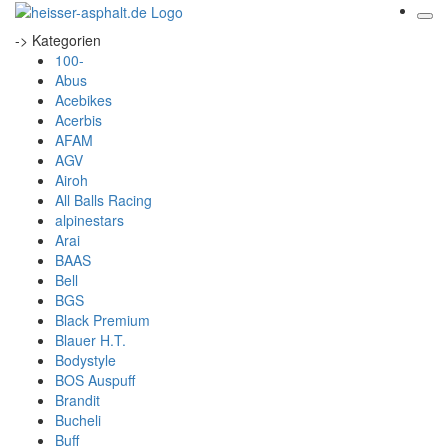
-> Kategorien
100-
Abus
Acebikes
Acerbis
AFAM
AGV
Airoh
All Balls Racing
alpinestars
Arai
BAAS
Bell
BGS
Black Premium
Blauer H.T.
Bodystyle
BOS Auspuff
Brandit
Bucheli
Buff