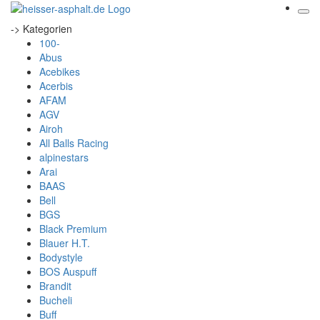
-> Kategorien
100-
Abus
Acebikes
Acerbis
AFAM
AGV
Airoh
All Balls Racing
alpinestars
Arai
BAAS
Bell
BGS
Black Premium
Blauer H.T.
Bodystyle
BOS Auspuff
Brandit
Bucheli
Buff