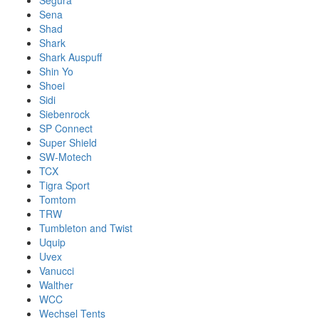
Segura
Sena
Shad
Shark
Shark Auspuff
Shin Yo
Shoei
Sidi
Siebenrock
SP Connect
Super Shield
SW-Motech
TCX
Tigra Sport
Tomtom
TRW
Tumbleton and Twist
Uquip
Uvex
Vanucci
Walther
WCC
Wechsel Tents