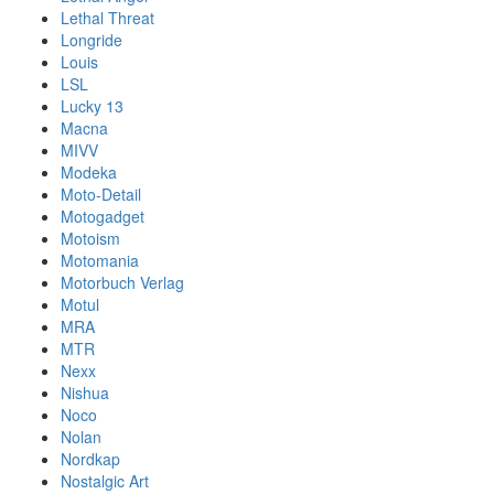
Lethal Threat
Longride
Louis
LSL
Lucky 13
Macna
MIVV
Modeka
Moto-Detail
Motogadget
Motoism
Motomania
Motorbuch Verlag
Motul
MRA
MTR
Nexx
Nishua
Noco
Nolan
Nordkap
Nostalgic Art