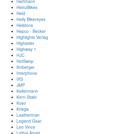
Hartmann
HeinzBikes
Held
Helly Bikereyes
Helstons
Hepco - Becker
Highlights Verlag
Highsider
Highway 1
HJC
HotSwop
Ilmberger
Interphone
IXS
JMP
Kellermann
Kern-Stabi
Koso
Kriega
Leatherman
Legend Gear
Leo Vince
Lethal Angel