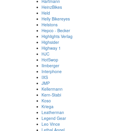
Hartmann
HeinzBikes
Held
Helly Bikereyes
Helstons
Hepco - Becker
Highlights Verlag
Highsider
Highway 1
HJC
HotSwop
Ilmberger
Interphone
IXS
JMP
Kellermann
Kern-Stabi
Koso
Kriega
Leatherman
Legend Gear
Leo Vince
Lethal Angel