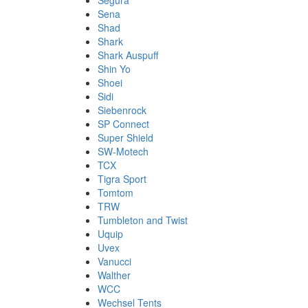
Segura
Sena
Shad
Shark
Shark Auspuff
Shin Yo
Shoei
Sidi
Siebenrock
SP Connect
Super Shield
SW-Motech
TCX
Tigra Sport
Tomtom
TRW
Tumbleton and Twist
Uquip
Uvex
Vanucci
Walther
WCC
Wechsel Tents