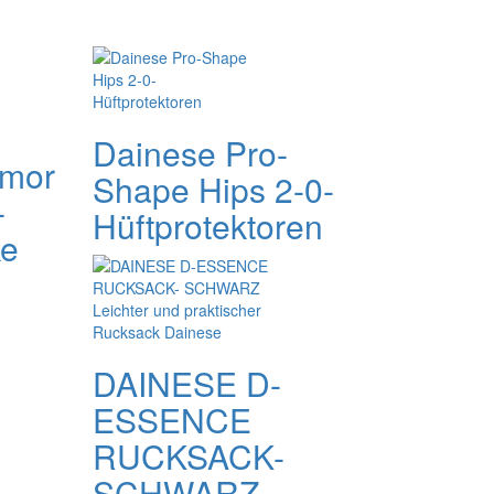
Dainese Pro-
rmor
Shape Hips 2-0-
-
Hüftprotektoren
ke
DAINESE D-
ESSENCE
RUCKSACK-
SCHWARZ