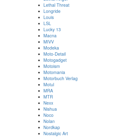
Lethal Threat
Longride
Louis
LSL
Lucky 13
Macna
MIVV
Modeka
Moto-Detail
Motogadget
Motoism
Motomania
Motorbuch Verlag
Motul
MRA
MTR
Nexx
Nishua
Noco
Nolan
Nordkap
Nostalgic Art