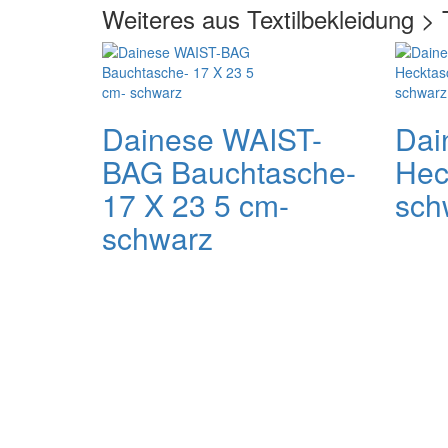
Weiteres aus Textilbekleidung > 
Dainese WAIST-
Dai
BAG Bauchtasche-
Hec
17 X 23 5 cm-
sch
schwarz