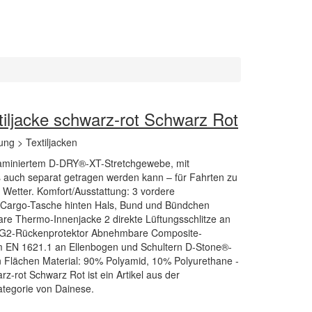
tiljacke schwarz-rot Schwarz Rot
ung > Textiljacken
laminiertem D-DRY®-XT-Stretchgewebe, mit
auch separat getragen werden kann – für Fahrten zu
 Wetter. Komfort/Ausstattung: 3 vordere
 Cargo-Tasche hinten Hals, Bund und Bündchen
are Thermo-Innenjacke 2 direkte Lüftungsschlitze an
1/G2-Rückenprotektor Abnehmbare Composite-
orm EN 1621.1 an Ellenbogen und Schultern D-Stone®-
 Flächen Material: 90% Polyamid, 10% Polyurethane -
z-rot Schwarz Rot ist ein Artikel aus der
Kategorie von Dainese.