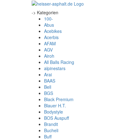
-> Kategorien
100-
Abus
Acebikes
Acerbis
AFAM
AGV
Airoh
All Balls Racing
alpinestars
Arai
BAAS
Bell
BGS
Black Premium
Blauer H.T.
Bodystyle
BOS Auspuff
Brandit
Bucheli
Buff