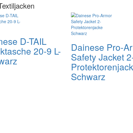
Textiljacken
nese D-TAIL
Dainese Pro-A
ktasche 20-9 L-
Safety Jacket 2
warz
Protektorenjac
Schwarz