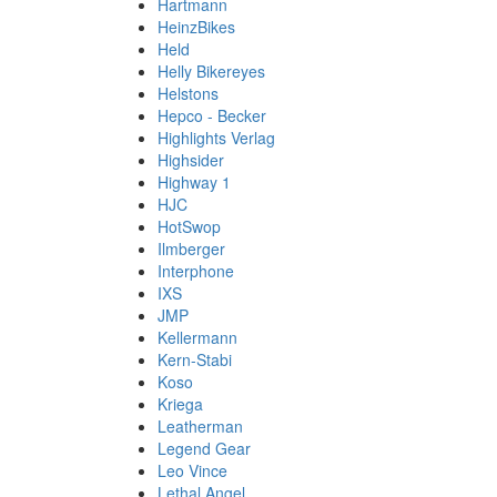
Hartmann
HeinzBikes
Held
Helly Bikereyes
Helstons
Hepco - Becker
Highlights Verlag
Highsider
Highway 1
HJC
HotSwop
Ilmberger
Interphone
IXS
JMP
Kellermann
Kern-Stabi
Koso
Kriega
Leatherman
Legend Gear
Leo Vince
Lethal Angel