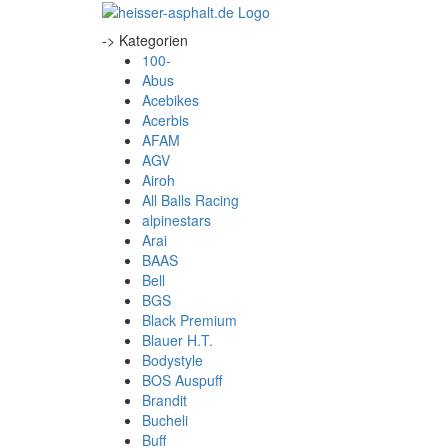
-> Kategorien
100-
Abus
Acebikes
Acerbis
AFAM
AGV
Airoh
All Balls Racing
alpinestars
Arai
BAAS
Bell
BGS
Black Premium
Blauer H.T.
Bodystyle
BOS Auspuff
Brandit
Bucheli
Buff