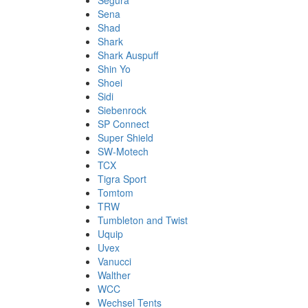
Segura
Sena
Shad
Shark
Shark Auspuff
Shin Yo
Shoei
Sidi
Siebenrock
SP Connect
Super Shield
SW-Motech
TCX
Tigra Sport
Tomtom
TRW
Tumbleton and Twist
Uquip
Uvex
Vanucci
Walther
WCC
Wechsel Tents