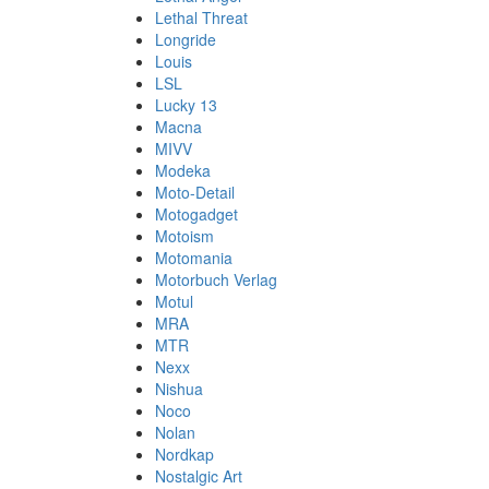
Lethal Threat
Longride
Louis
LSL
Lucky 13
Macna
MIVV
Modeka
Moto-Detail
Motogadget
Motoism
Motomania
Motorbuch Verlag
Motul
MRA
MTR
Nexx
Nishua
Noco
Nolan
Nordkap
Nostalgic Art