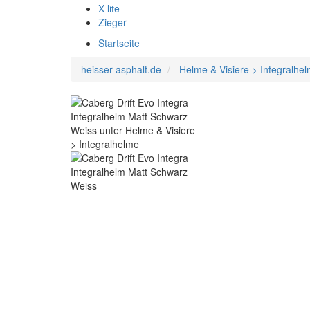
X-lite
Zieger
Startseite
heisser-asphalt.de
Helme & Visiere > Integralhe