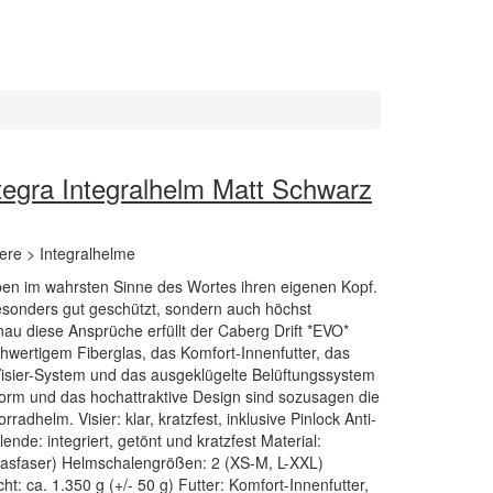
tegra Integralhelm Matt Schwarz
ere > Integralhelme
en im wahrsten Sinne des Wortes ihren eigenen Kopf.
 besonders gut geschützt, sondern auch höchst
au diese Ansprüche erfüllt der Caberg Drift *EVO*
hwertigem Fiberglas, das Komfort-Innenfutter, das
Visier-System und das ausgeklügelte Belüftungssystem
sform und das hochattraktive Design sind sozusagen die
adhelm. Visier: klar, kratzfest, inklusive Pinlock Anti-
de: integriert, getönt und kratzfest Material:
lasfaser) Helmschalengrößen: 2 (XS-M, L-XXL)
: ca. 1.350 g (+/- 50 g) Futter: Komfort-Innenfutter,