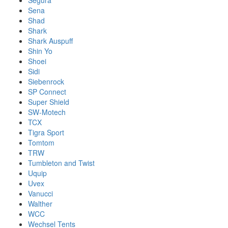
Segura
Sena
Shad
Shark
Shark Auspuff
Shin Yo
Shoei
Sidi
Siebenrock
SP Connect
Super Shield
SW-Motech
TCX
Tigra Sport
Tomtom
TRW
Tumbleton and Twist
Uquip
Uvex
Vanucci
Walther
WCC
Wechsel Tents