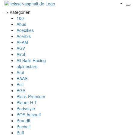
-> Kategorien
100-
Abus
Acebikes
Acerbis
AFAM
AGV
Airoh
All Balls Racing
alpinestars
Arai
BAAS
Bell
BGS
Black Premium
Blauer H.T.
Bodystyle
BOS Auspuff
Brandit
Bucheli
Buff