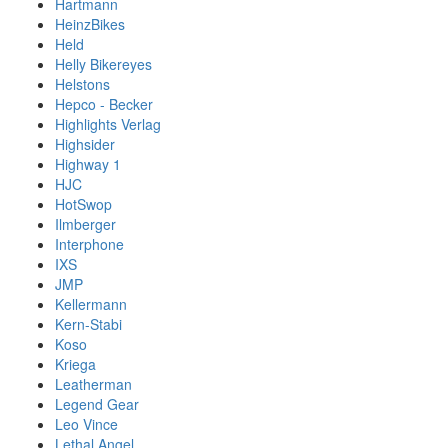
Hartmann
HeinzBikes
Held
Helly Bikereyes
Helstons
Hepco - Becker
Highlights Verlag
Highsider
Highway 1
HJC
HotSwop
Ilmberger
Interphone
IXS
JMP
Kellermann
Kern-Stabi
Koso
Kriega
Leatherman
Legend Gear
Leo Vince
Lethal Angel