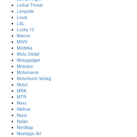
Lethal Threat
Longride
Louis
LSL
Lucky 13
Macna
MIVV
Modeka
Moto-Detail
Motogadget
Motoism
Motomania
Motorbuch Verlag
Motul
MRA
MTR
Nexx
Nishua
Noco
Nolan
Nordkap
Nostalgic Art