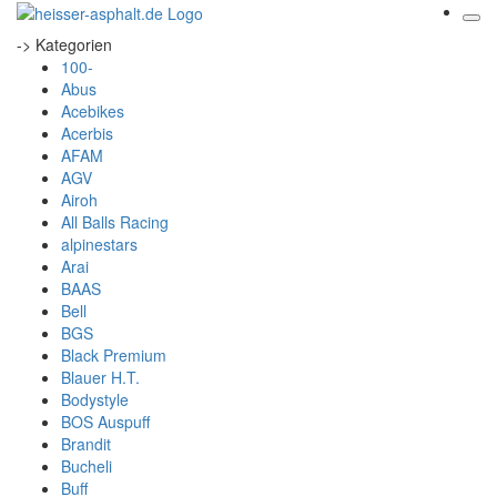
-> Kategorien
100-
Abus
Acebikes
Acerbis
AFAM
AGV
Airoh
All Balls Racing
alpinestars
Arai
BAAS
Bell
BGS
Black Premium
Blauer H.T.
Bodystyle
BOS Auspuff
Brandit
Bucheli
Buff