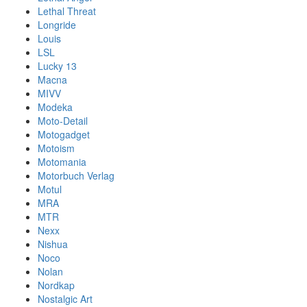
Lethal Threat
Longride
Louis
LSL
Lucky 13
Macna
MIVV
Modeka
Moto-Detail
Motogadget
Motoism
Motomania
Motorbuch Verlag
Motul
MRA
MTR
Nexx
Nishua
Noco
Nolan
Nordkap
Nostalgic Art