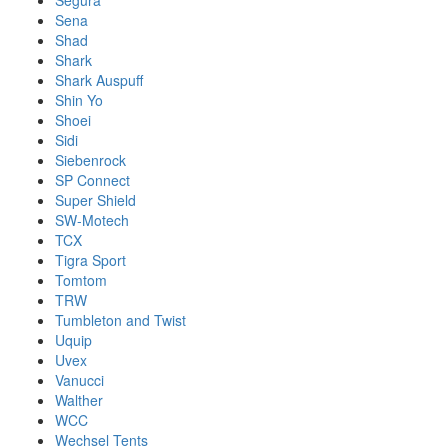
Segura
Sena
Shad
Shark
Shark Auspuff
Shin Yo
Shoei
Sidi
Siebenrock
SP Connect
Super Shield
SW-Motech
TCX
Tigra Sport
Tomtom
TRW
Tumbleton and Twist
Uquip
Uvex
Vanucci
Walther
WCC
Wechsel Tents