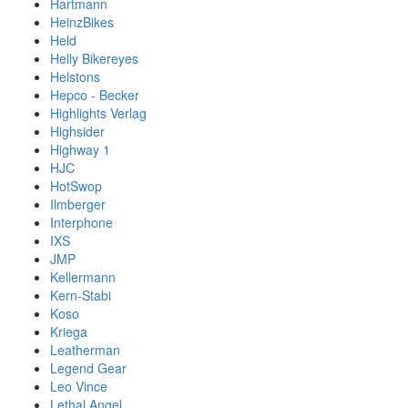
Hartmann
HeinzBikes
Held
Helly Bikereyes
Helstons
Hepco - Becker
Highlights Verlag
Highsider
Highway 1
HJC
HotSwop
Ilmberger
Interphone
IXS
JMP
Kellermann
Kern-Stabi
Koso
Kriega
Leatherman
Legend Gear
Leo Vince
Lethal Angel