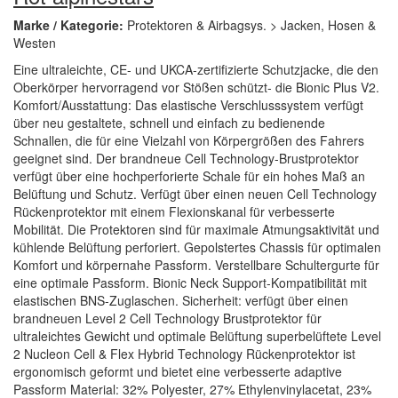
Marke / Kategorie:
Protektoren & Airbagsys. > Jacken, Hosen &
Westen
Eine ultraleichte, CE- und UKCA-zertifizierte Schutzjacke, die den
Oberkörper hervorragend vor Stößen schützt- die Bionic Plus V2.
Komfort/Ausstattung: Das elastische Verschlusssystem verfügt
über neu gestaltete, schnell und einfach zu bedienende
Schnallen, die für eine Vielzahl von Körpergrößen des Fahrers
geeignet sind. Der brandneue Cell Technology-Brustprotektor
verfügt über eine hochperforierte Schale für ein hohes Maß an
Belüftung und Schutz. Verfügt über einen neuen Cell Technology
Rückenprotektor mit einem Flexionskanal für verbesserte
Mobilität. Die Protektoren sind für maximale Atmungsaktivität und
kühlende Belüftung perforiert. Gepolstertes Chassis für optimalen
Komfort und körpernahe Passform. Verstellbare Schultergurte für
eine optimale Passform. Bionic Neck Support-Kompatibilität mit
elastischen BNS-Zuglaschen. Sicherheit: verfügt über einen
brandneuen Level 2 Cell Technology Brustprotektor für
ultraleichtes Gewicht und optimale Belüftung superbelüftete Level
2 Nucleon Cell & Flex Hybrid Technology Rückenprotektor ist
ergonomisch geformt und bietet eine verbesserte adaptive
Passform Material: 32% Polyester, 27% Ethylenvinylacetat, 23%